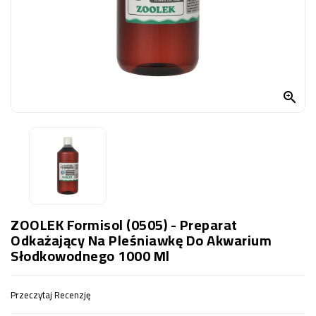
OCZKO
WODNE
(SPRZĘT)
KONTAKT
Z

NAMI
ZOOLEK Formisol (0505) - Preparat
Odkażający Na Pleśniawkę Do Akwarium
Słodkowodnego 1000 Ml
Przeczytaj Recenzję