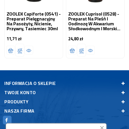
ZOOLEK Capiforte (0541) -
ZOOLEK Cuprisol (0528) -
Preparat Pielęgnacyjny
Preparat Na Pleśń I
Na Pasożyty, Nicienie,
Oodinozę W Akwarium
Przywry, Tasiemiec 30ml
Słodkowodnym I Morskim
250 Ml
11,71 zł
24,80 zł
Cena
Cena
INFORMACJA O SKLEPIE
TWOJE KONTO
PRODUKTY
NASZA FIRMA