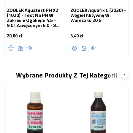
ZOOLEK Aquatest PH X2
ZOOLEK Aquafix C (2030) -
(1020) - Test Na PH W
Węgiel Aktywny W
Zakresie Ogólnym 4.5 -
Woreczku 20 G
9.0 I Zawężonym 6.0 - 8.0
Do Akwarium
Słodkowodnego 1 Szt.
20,80 zł
5,40 zł
Cena
Cena
Wybrane Produkty Z Tej Kategorii
‹
›