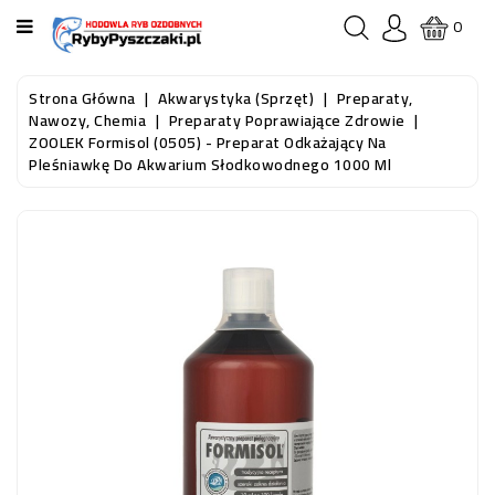
KATEGORIA
0
STRONA
Strona Główna
Akwarystyka (sprzęt)
Preparaty,
GŁÓWNA
Nawozy, Chemia
Preparaty Poprawiające Zdrowie
ZOOLEK Formisol (0505) - Preparat Odkażający Na
Pleśniawkę Do Akwarium Słodkowodnego 1000 Ml
RYBY
AKWARIOWE
RYBY
DO
OCZKA
WODNEGO
I
STAWU
AKWARYSTYKA
(SPRZĘT)