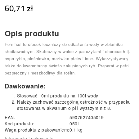
60,71 zł
Opis produktu
Formisol to środek leczniczy do odkażania wody w zbiorniku
słodkowodnym. Skuteczny w walce z pasożytami i chorobach tj.
ospa rybia, pleśniawka, martwica płetw i inne. Wykorzystywany
także do kwarantanny świeżo zakupionych ryb. Preparat w pełni
bezpieczny i nieszkodliwy dla roślin.
Dawkowanie:
Stosować 10ml produktu na 100l wody
Należy zachować szczególną ostrożność w przypadku
stosowania w akwarium o pH wyższym niż 8.
EAN:
5907527405019
Kod produktu:
0501
Waga produktu z pakowaniem:
0.1 kg
Informacje i pakowanie