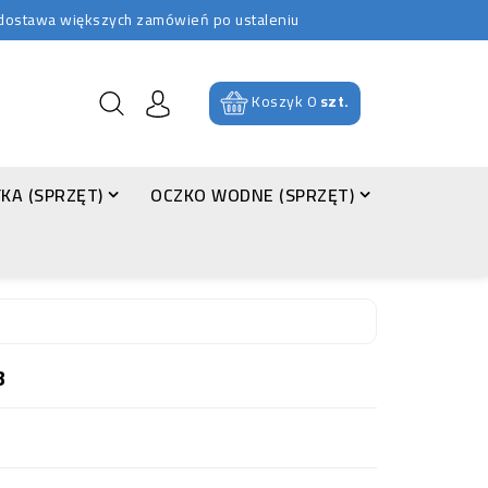
b dostawa większych zamówień po ustaleniu
Koszyk
0
szt.
KA (SPRZĘT)
OCZKO WODNE (SPRZĘT)
B