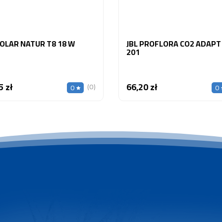
SOLAR NATUR T8 18 W
JBL PROFLORA CO2 ADAPT
201
5 zł
66,20 zł
Cena
Cena
(0)
0
0