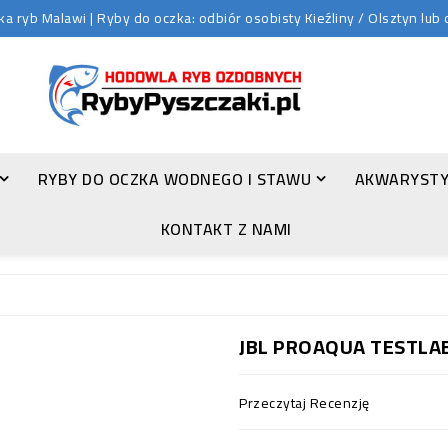
 ryb Malawi | Ryby do oczka: odbiór osobisty Kieźliny / Olsztyn lu
RYBY DO OCZKA WODNEGO I STAWU
AKWARYSTY
ZŁOTA ORFA (LEUCISCUS IDUS VAR. ORFUS)
KONTAKT Z NAMI
JBL PROAQUA TESTLA
Przeczytaj Recenzję