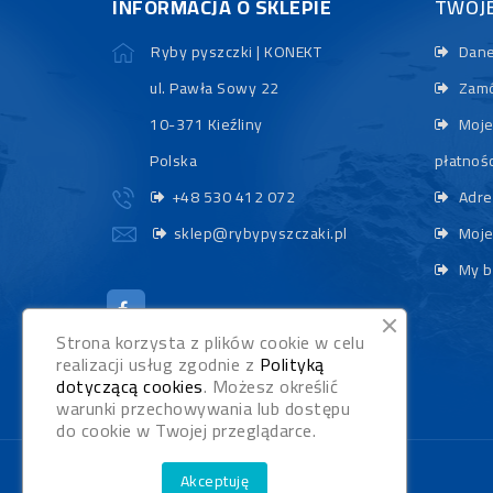
INFORMACJA O SKLEPIE
TWOJ
Ryby pyszczki | KONEKT
Dane
ul. Pawła Sowy 22
Zamó
10-371 Kieźliny
Moje
Polska
płatnośc
+48 530 412 072
Adre
sklep@rybypyszczaki.pl
Moje
My b
Strona korzysta z plików cookie w celu
realizacji usług zgodnie z
Polityką
dotyczącą cookies
. Możesz określić
warunki przechowywania lub dostępu
do cookie w Twojej przeglądarce.
Akceptuję