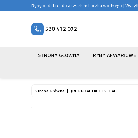
Ryby ozdobne do akwarium i oczka wodnego | Wysyłka
530 412 072
STRONA GŁÓWNA
RYBY AKWARIOWE
Strona Główna
JBL PROAQUA TESTLAB