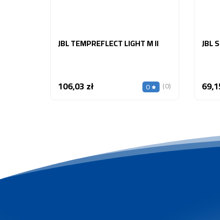
JBL TEMPREFLECT LIGHT M II
JBL 
106,03 zł
69,1
Cena
(0)
0