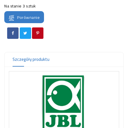
OCZKO
Na stanie
3 sztuk
WODNE
(SPRZĘT)
Porównanie
KONTAKT
Z
NAMI
Szczegóły produktu