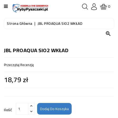
KATEGORIA
0
STRONA
Strona Główna
JBL PROAQUA SIO2 WKŁAD
GŁÓWNA

RYBY
AKWARIOWE
JBL PROAQUA SIO2 WKŁAD
RYBY
Przeczytaj Recenzję
DO
OCZKA
18,79 zł
WODNEGO
I
STAWU
AKWARYSTYKA
(SPRZĘT)
Dodaj Do Koszyka
Ilość