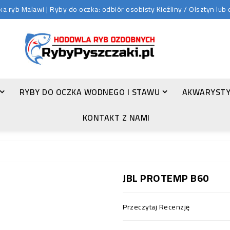
 ryb Malawi | Ryby do oczka: odbiór osobisty Kieźliny / Olsztyn lu
RYBY DO OCZKA WODNEGO I STAWU
AKWARYSTY
ZŁOTA ORFA (LEUCISCUS IDUS VAR. ORFUS)
KONTAKT Z NAMI
JBL PROTEMP B60
Przeczytaj Recenzję