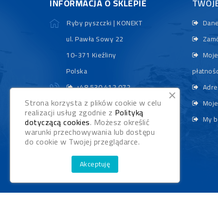
INFORMACJA O SKLEPIE
TWOJ
Ryby pyszczki | KONEKT
Dane
ul. Pawła Sowy 22
Zamó
10-371 Kieźliny
Moje
Polska
płatnośc
+48 530 412 072
Adre
Strona korzysta z plików cookie w celu
sklep@rybypyszczaki.pl
Moje
realizacji usług zgodnie z
Polityką
My b
dotyczącą cookies
. Możesz określić
warunki przechowywania lub dostępu
do cookie w Twojej przeglądarce.
Akceptuję