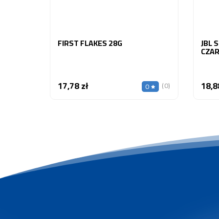
FIRST FLAKES 28G
JBL 
CZAR
17,78 zł
18,8
Cena
(0)
0