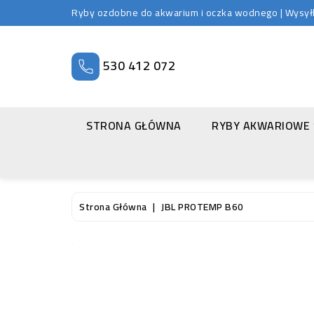
Ryby ozdobne do akwarium i oczka wodnego | Wysyłka
530 412 072
STRONA GŁÓWNA
RYBY AKWARIOWE
Strona Główna
JBL PROTEMP B60