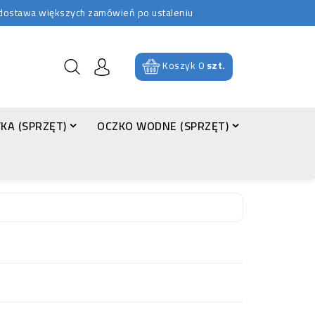
b dostawa większych zamówień po ustaleniu
Koszyk
0
szt.
KA (SPRZĘT)
OCZKO WODNE (SPRZĘT)