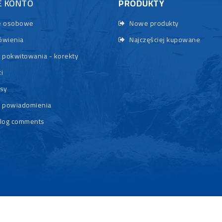
E KONTO
PRODUKTY
 osobowe
Nowe produkty
wienia
Najczęściej kupowane
 pokwitowania - korekty
i
sy
 powiadomienia
log comments
© 2026 - Rybypyszczaki.pl