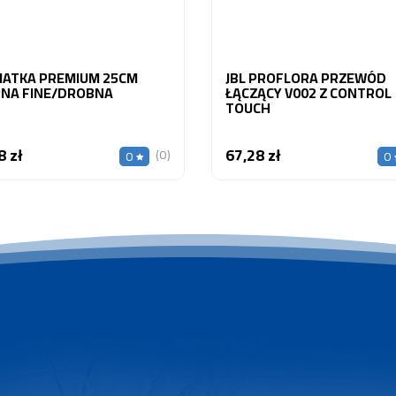
SIATKA PREMIUM 25CM
JBL PROFLORA PRZEWÓD
NA FINE/DROBNA
ŁĄCZĄCY V002 Z CONTROL
TOUCH
8 zł
67,28 zł
Cena
Cena
(0)
0
0