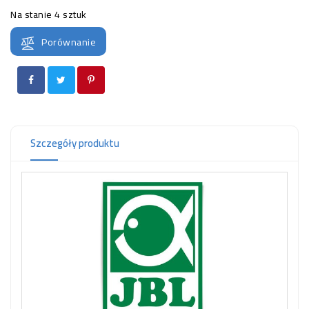
OCZKO
Na stanie
4 sztuk
WODNE
(SPRZĘT)
Porównanie
KONTAKT
Z
NAMI
Szczegóły produktu