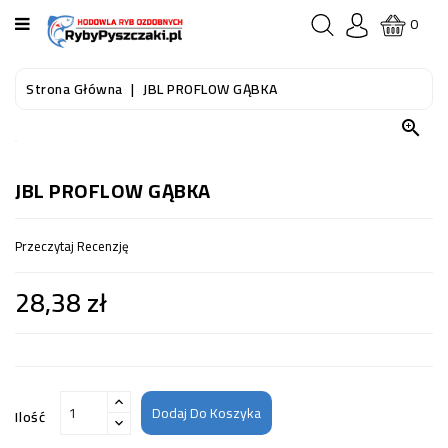
KATEGORIA
0
STRONA
Strona Główna
JBL PROFLOW GĄBKA
GŁÓWNA

RYBY
AKWARIOWE
JBL PROFLOW GĄBKA
RYBY
Przeczytaj Recenzję
DO
OCZKA
28,38 zł
WODNEGO
I
STAWU
AKWARYSTYKA
(SPRZĘT)
Dodaj Do Koszyka
Ilość