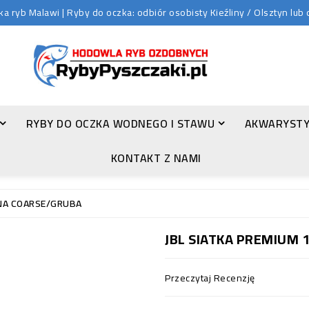
 ryb Malawi | Ryby do oczka: odbiór osobisty Kieźliny / Olsztyn lu
RYBY DO OCZKA WODNEGO I STAWU
AKWARYSTY
ZŁOTA ORFA (LEUCISCUS IDUS VAR. ORFUS)
KONTAKT Z NAMI
RNA COARSE/GRUBA
JBL SIATKA PREMIUM
Przeczytaj Recenzję