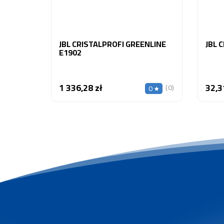
JBL CRISTALPROFI GREENLINE
JBL 
E1902
1 336,28 zł
32,3
Cena
(0)
0