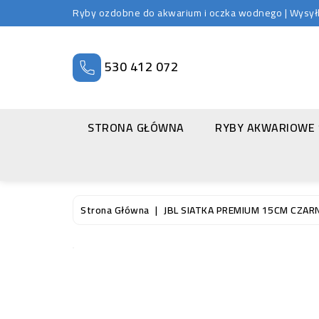
Ryby ozdobne do akwarium i oczka wodnego | Wysyłka
530 412 072
STRONA GŁÓWNA
RYBY AKWARIOWE
Strona Główna
JBL SIATKA PREMIUM 15CM CZA