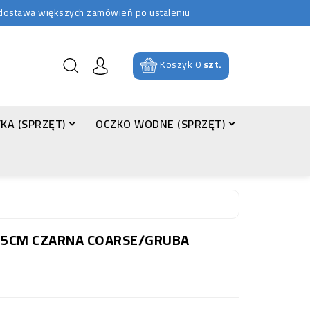
b dostawa większych zamówień po ustaleniu
Koszyk
0
szt.
KA (SPRZĘT)
OCZKO WODNE (SPRZĘT)
 15CM CZARNA COARSE/GRUBA