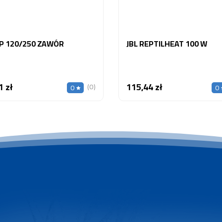
CP 120/250 ZAWÓR
JBL REPTILHEAT 100 W
1 zł
115,44 zł
Cena
Cena
(0)
0
0