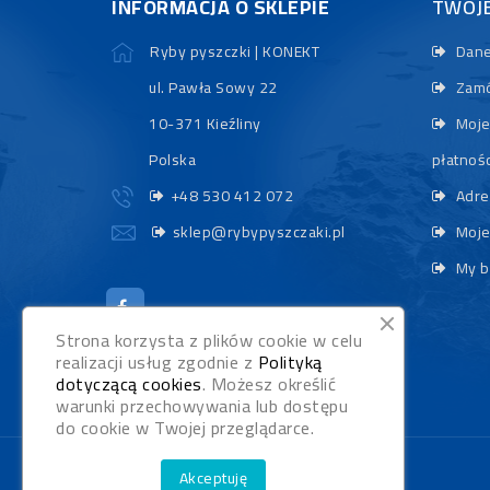
INFORMACJA O SKLEPIE
TWOJ
Ryby pyszczki | KONEKT
Dane
ul. Pawła Sowy 22
Zamó
10-371 Kieźliny
Moje
Polska
płatnośc
+48 530 412 072
Adre
sklep@rybypyszczaki.pl
Moje
My b
Strona korzysta z plików cookie w celu
realizacji usług zgodnie z
Polityką
dotyczącą cookies
. Możesz określić
warunki przechowywania lub dostępu
do cookie w Twojej przeglądarce.
Akceptuję