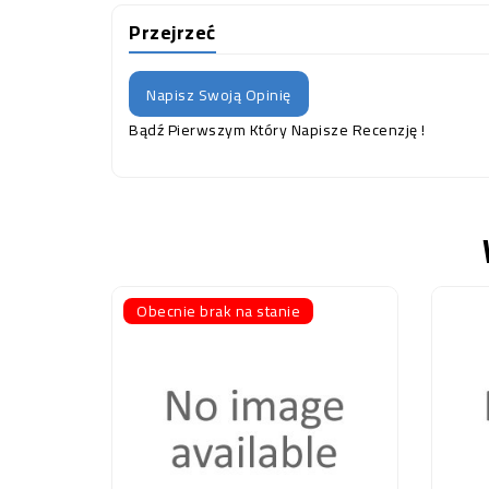
Przejrzeć
Napisz Swoją Opinię
Bądź Pierwszym Który Napisze Recenzję !
Obecnie brak na stanie