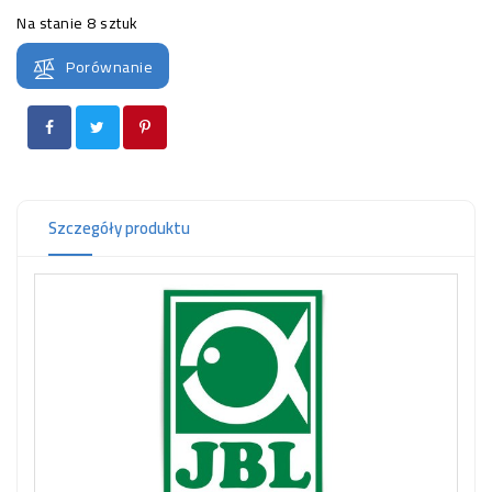
OCZKO
Na stanie
8 sztuk
WODNE
(SPRZĘT)
Porównanie
KONTAKT
Z
NAMI
Szczegóły produktu