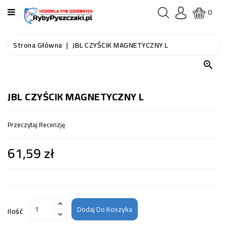
KATEGORIA
0
STRONA
Strona Główna
JBL CZYŚCIK MAGNETYCZNY L
GŁÓWNA

RYBY
AKWARIOWE
JBL CZYŚCIK MAGNETYCZNY L
RYBY
Przeczytaj Recenzję
DO
OCZKA
61,59 zł
WODNEGO
I
STAWU
AKWARYSTYKA
(SPRZĘT)
Dodaj Do Koszyka
Ilość