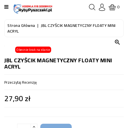
KATEGORIA
0
STRONA
Strona Główna
JBL CZYŚCIK MAGNETYCZNY FLOATY MINI
GŁÓWNA
ACRYL

RYBY
Obecnie brak na stanie
AKWARIOWE
JBL CZYŚCIK MAGNETYCZNY FLOATY MINI
ACRYL
RYBY
DO
OCZKA
Przeczytaj Recenzję
WODNEGO
I
27,90 zł
STAWU
AKWARYSTYKA
(SPRZĘT)