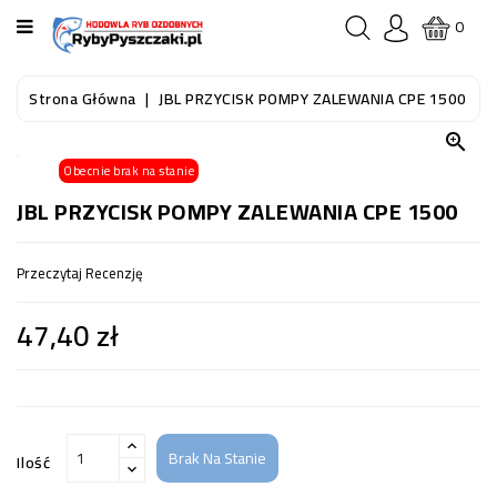
KATEGORIA
0
STRONA
Strona Główna
JBL PRZYCISK POMPY ZALEWANIA CPE 1500
GŁÓWNA

Obecnie brak na stanie
RYBY
AKWARIOWE
JBL PRZYCISK POMPY ZALEWANIA CPE 1500
RYBY
Przeczytaj Recenzję
DO
OCZKA
47,40 zł
WODNEGO
I
STAWU
AKWARYSTYKA
(SPRZĘT)
Brak Na Stanie
Ilość