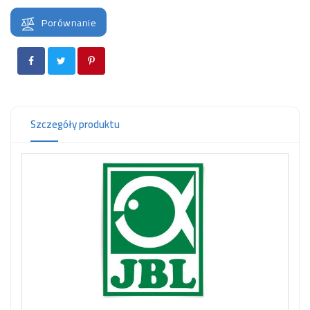
OCZKO
WODNE
Porównanie
(SPRZĘT)
KONTAKT
Z
NAMI
Szczegóły produktu