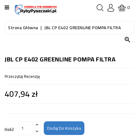
KATEGORIA
0
STRONA
Strona Główna
JBL CP E402 GREENLINE POMPA FILTRA
GŁÓWNA

RYBY
AKWARIOWE
JBL CP E402 GREENLINE POMPA FILTRA
RYBY
Przeczytaj Recenzję
DO
OCZKA
407,94 zł
WODNEGO
I
STAWU
AKWARYSTYKA
(SPRZĘT)
Dodaj Do Koszyka
Ilość