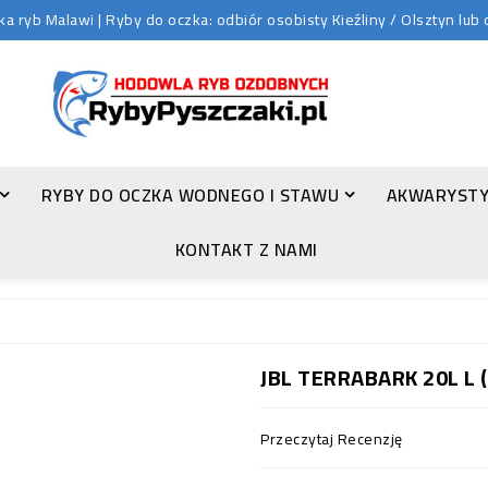
 ryb Malawi | Ryby do oczka: odbiór osobisty Kieźliny / Olsztyn lu
RYBY DO OCZKA WODNEGO I STAWU
AKWARYSTY
ZŁOTA ORFA (LEUCISCUS IDUS VAR. ORFUS)
KONTAKT Z NAMI
JBL TERRABARK 20L L
Przeczytaj Recenzję