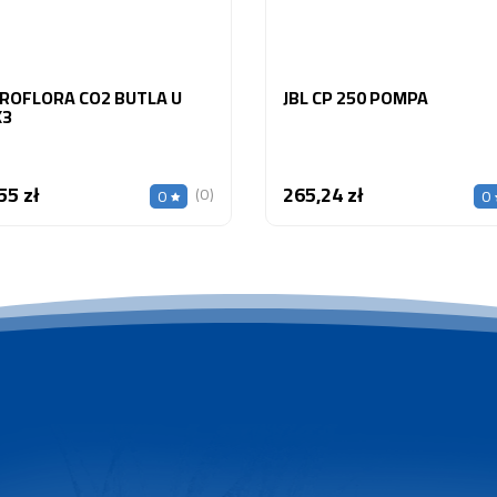
PROFLORA CO2 BUTLA U
JBL CP 250 POMPA
X3
55 zł
265,24 zł
Cena
Cena
(0)
0
0