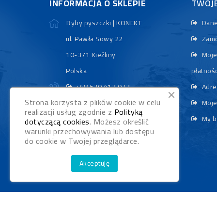
INFORMACJA O SKLEPIE
TWOJ
Ryby pyszczki | KONEKT
Dane
ul. Pawła Sowy 22
Zamó
10-371 Kieźliny
Moje
Polska
płatnośc
+48 530 412 072
Adre
Strona korzysta z plików cookie w celu
sklep@rybypyszczaki.pl
Moje
realizacji usług zgodnie z
Polityką
My b
dotyczącą cookies
. Możesz określić
warunki przechowywania lub dostępu
do cookie w Twojej przeglądarce.
Akceptuję