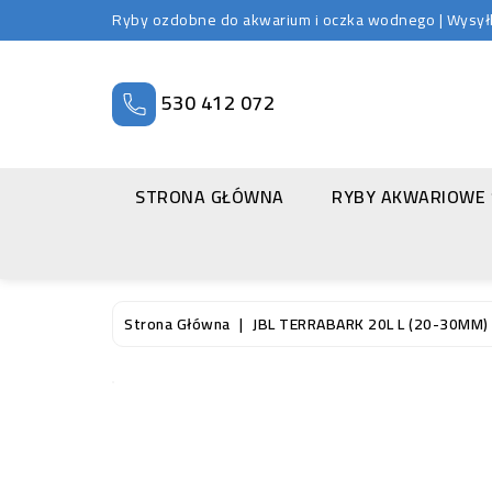
Ryby ozdobne do akwarium i oczka wodnego | Wysyłka
530 412 072
STRONA GŁÓWNA
RYBY AKWARIOWE
Strona Główna
JBL TERRABARK 20L L (20-30MM)