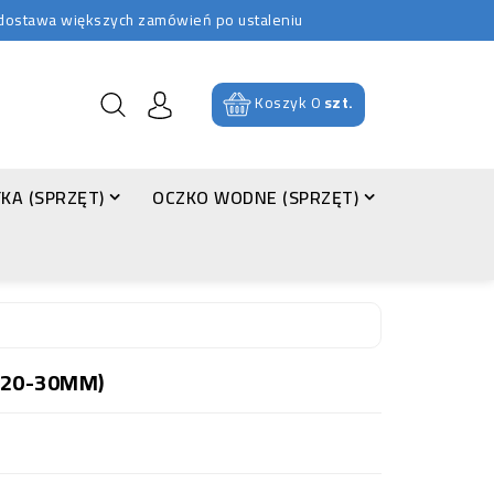
b dostawa większych zamówień po ustaleniu
Koszyk
0
szt.
KA (SPRZĘT)
OCZKO WODNE (SPRZĘT)
 (20-30MM)