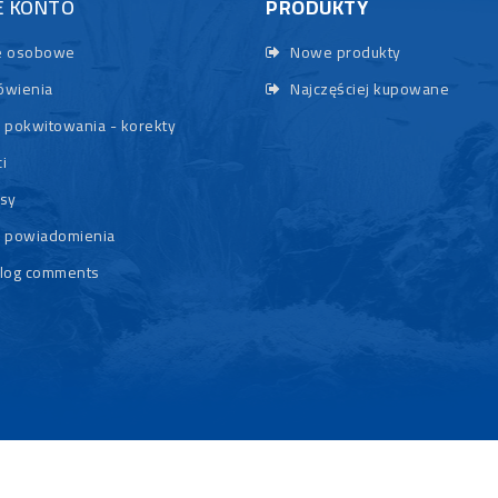
E KONTO
PRODUKTY
 osobowe
Nowe produkty
wienia
Najczęściej kupowane
 pokwitowania - korekty
i
sy
 powiadomienia
log comments
© 2026 - Rybypyszczaki.pl