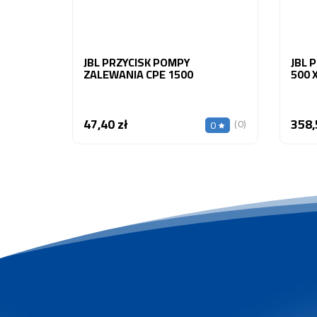
JBL PRZYCISK POMPY
JBL 
ZALEWANIA CPE 1500
500 
47,40 zł
358,
Cena
(0)
0