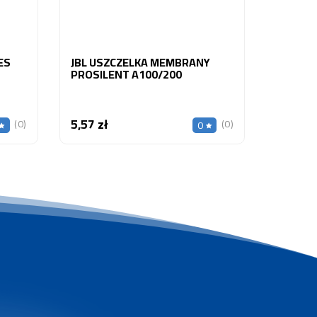
TUBES
JBL USZCZELKA MEMBRANY
PROSILENT A100/200
5,57 zł
Cena
(0)
(0)
0