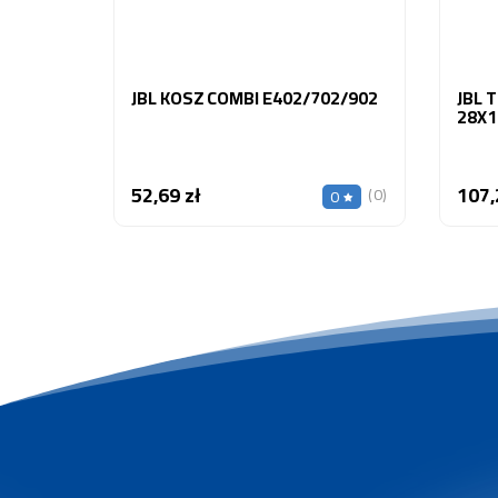
JBL KOSZ COMBI E402/702/902
JBL 
28X1
52,69 zł
107,
Cena
(0)
0