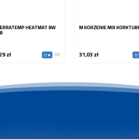
TERRATEMP HEATMAT 8W
M KORZENIE MIX KORK
8
29 zł
31,03 zł
Cena
Cena
(0)
0
0