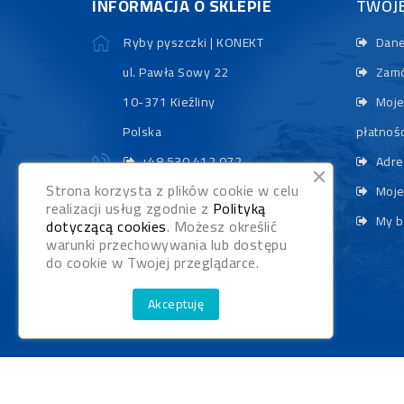
INFORMACJA O SKLEPIE
TWOJ
Ryby pyszczki | KONEKT
Dane
ul. Pawła Sowy 22
Zamó
10-371 Kieźliny
Moje
Polska
płatnośc
+48 530 412 072
Adre
Strona korzysta z plików cookie w celu
sklep@rybypyszczaki.pl
Moje
realizacji usług zgodnie z
Polityką
My b
dotyczącą cookies
. Możesz określić
warunki przechowywania lub dostępu
do cookie w Twojej przeglądarce.
Akceptuję