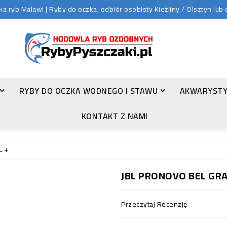
 ryb Malawi | Ryby do oczka: odbiór osobisty Kieźliny / Olsztyn lu
RYBY DO OCZKA WODNEGO I STAWU
AKWARYSTY
ZŁOTA ORFA (LEUCISCUS IDUS VAR. ORFUS)
KONTAKT Z NAMI
L +
JBL PRONOVO BEL GRA
Przeczytaj Recenzję