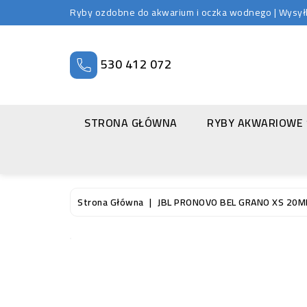
Ryby ozdobne do akwarium i oczka wodnego | Wysyłka
530 412 072
STRONA GŁÓWNA
RYBY AKWARIOWE
Strona Główna
JBL PRONOVO BEL GRANO XS 20M