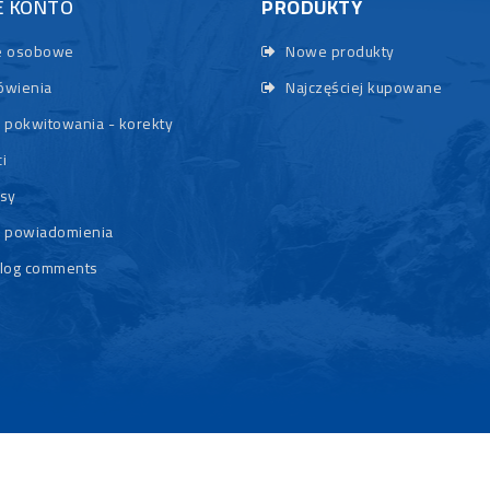
E KONTO
PRODUKTY
 osobowe
Nowe produkty
wienia
Najczęściej kupowane
 pokwitowania - korekty
i
sy
 powiadomienia
log comments
© 2026 - Rybypyszczaki.pl