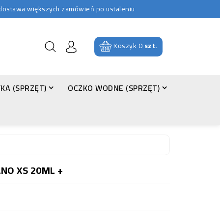
b dostawa większych zamówień po ustaleniu
Koszyk
0
szt.
KA (SPRZĘT)
OCZKO WODNE (SPRZĘT)
NO XS 20ML +