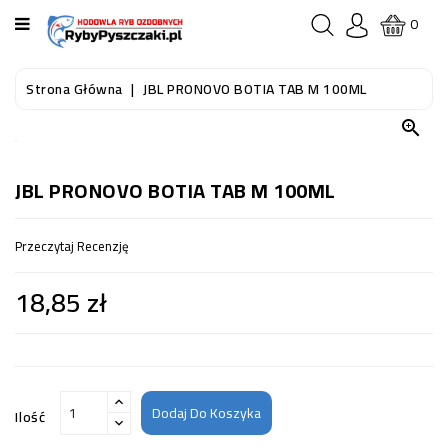
KATEGORIA
0
STRONA
Strona Główna
JBL PRONOVO BOTIA TAB M 100ML
GŁÓWNA

RYBY
AKWARIOWE
JBL PRONOVO BOTIA TAB M 100ML
RYBY
Przeczytaj Recenzję
DO
OCZKA
18,85 zł
WODNEGO
I
STAWU
AKWARYSTYKA
(SPRZĘT)
Dodaj Do Koszyka
Ilość