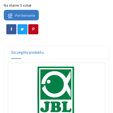
OCZKO
Na stanie
5 sztuk
WODNE
(SPRZĘT)
Porównanie
KONTAKT
Z
NAMI
Szczegóły produktu