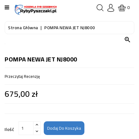
KATEGORIA
0
STRONA
Strona Główna
POMPA NEWA JET NJ8000
GŁÓWNA

RYBY
AKWARIOWE
POMPA NEWA JET NJ8000
RYBY
Przeczytaj Recenzję
DO
OCZKA
675,00 zł
WODNEGO
I
STAWU
AKWARYSTYKA
(SPRZĘT)
Dodaj Do Koszyka
Ilość