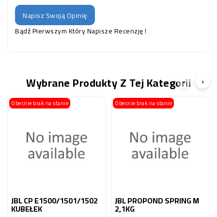
Napisz Swoją Opinię
Bądź Pierwszym Który Napisze Recenzję !
Wybrane Produkty Z Tej Kategorii
‹
›
Obecnie brak na stanie
Obecnie brak na stanie
JBL CP E1500/1501/1502
JBL PROPOND SPRING M
KUBEŁEK
2,1KG