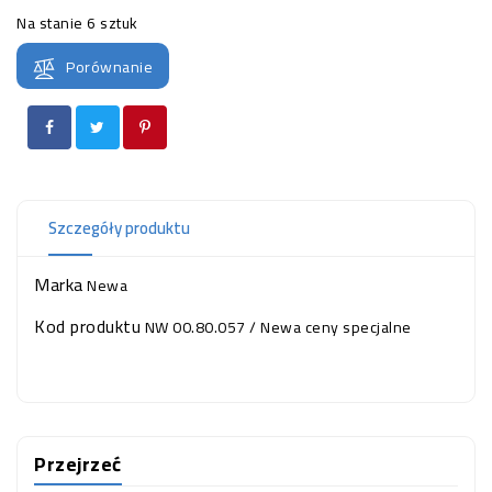
OCZKO
Na stanie
6 sztuk
WODNE
(SPRZĘT)
Porównanie
KONTAKT
Z
NAMI
Szczegóły produktu
Marka
Newa
Kod produktu
NW 00.80.057 / Newa ceny specjalne
Przejrzeć