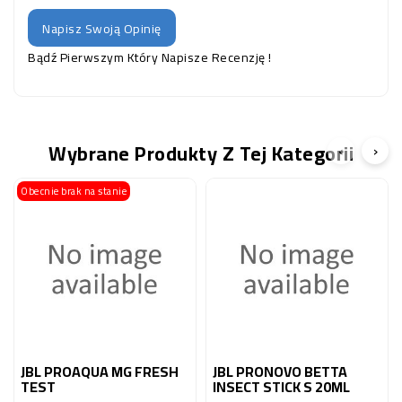
Napisz Swoją Opinię
Bądź Pierwszym Który Napisze Recenzję !
Wybrane Produkty Z Tej Kategorii
‹
›
Obecnie brak na stanie
JBL PROAQUA MG FRESH
JBL PRONOVO BETTA
TEST
INSECT STICK S 20ML