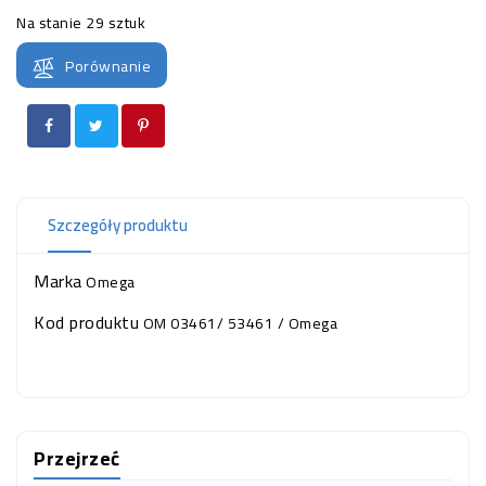
OCZKO
Na stanie
29 sztuk
WODNE
(SPRZĘT)
Porównanie
KONTAKT
Z
NAMI
Szczegóły produktu
Marka
Omega
Kod produktu
OM 03461/ 53461 / Omega
Przejrzeć