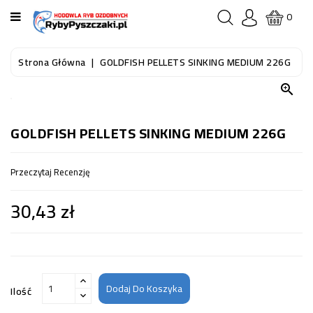
KATEGORIA
0
STRONA
Strona Główna
GOLDFISH PELLETS SINKING MEDIUM 226G
GŁÓWNA

RYBY
AKWARIOWE
GOLDFISH PELLETS SINKING MEDIUM 226G
RYBY
Przeczytaj Recenzję
DO
OCZKA
30,43 zł
WODNEGO
I
STAWU
AKWARYSTYKA
(SPRZĘT)
Dodaj Do Koszyka
Ilość