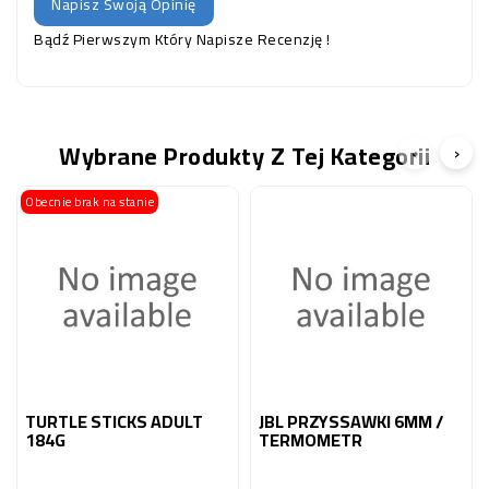
Napisz Swoją Opinię
Bądź Pierwszym Który Napisze Recenzję !
Wybrane Produkty Z Tej Kategorii
‹
›
Obecnie brak na stanie
TURTLE STICKS ADULT
JBL PRZYSSAWKI 6MM /
184G
TERMOMETR