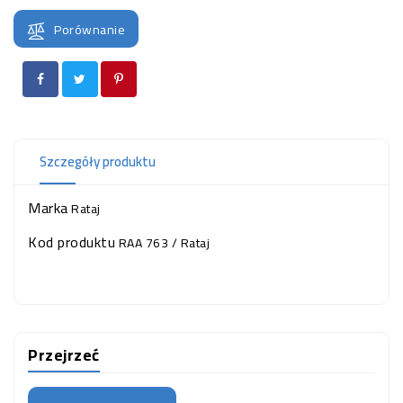
OCZKO
WODNE
Porównanie
(SPRZĘT)
KONTAKT
Z
NAMI
Szczegóły produktu
Marka
Rataj
Kod produktu
RAA 763 / Rataj
Przejrzeć