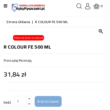
KATEGORIA
0
STRONA
Strona Główna
R COLOUR FE 500 ML
GŁÓWNA

Obecnie brak na stanie
RYBY
AKWARIOWE
R COLOUR FE 500 ML
RYBY
Przeczytaj Recenzję
DO
OCZKA
31,84 zł
WODNEGO
I
STAWU
AKWARYSTYKA
(SPRZĘT)
Brak Na Stanie
Ilość