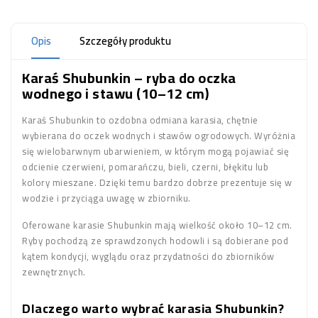
Opis
Szczegóły produktu
Karaś Shubunkin – ryba do oczka
wodnego i stawu (10–12 cm)
Karaś Shubunkin to ozdobna odmiana karasia, chętnie
wybierana do oczek wodnych i stawów ogrodowych. Wyróżnia
się wielobarwnym ubarwieniem, w którym mogą pojawiać się
odcienie czerwieni, pomarańczu, bieli, czerni, błękitu lub
kolory mieszane. Dzięki temu bardzo dobrze prezentuje się w
wodzie i przyciąga uwagę w zbiorniku.
Oferowane karasie Shubunkin mają wielkość około 10–12 cm.
Ryby pochodzą ze sprawdzonych hodowli i są dobierane pod
kątem kondycji, wyglądu oraz przydatności do zbiorników
zewnętrznych.
Dlaczego warto wybrać karasia Shubunkin?