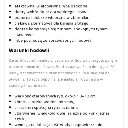
efektowna, wielobarwna ryba ozdobna,
dobry wybór do oczka wodnego i stawu,
odporna i dobrze widoczna w zbiorniku,
ciekawa alternatywa dla karasia złotego,
dobrze komponuje się z innymi spokojnymi rybami
stawowymi,
ryby pochodzą ze sprawdzonych hodowli.
Warunki hodowli
Karaś Shubunkin najlepiej czuje się w dobrze przygotowanym
oczku wodnym lub stawie. Warto zapewnić mu dobrą jakość
wody, napowietrzanie oraz odpowiednią ilość miejsca do
pływania. To ryba odporna, ale najlepiej rozwija się w
stabilnych warunkach.
wielkość oferowanych ryb: około 10–12 cm,
zbiornik: oczko wodne lub staw,
charakter: spokojna ryba ozdobna,
ubarwienie: wielokolorowe, zależne od konkretnej
sztuki,
wymagana dobra jakość wody i napowietrzanie,