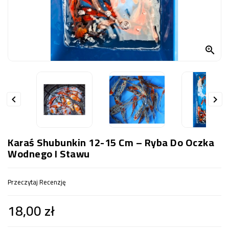
OCZKO
WODNE
(SPRZĘT)

KONTAKT
Z
NAMI


Karaś Shubunkin 12-15 Cm – Ryba Do Oczka
Wodnego I Stawu
Przeczytaj Recenzję
18,00 zł