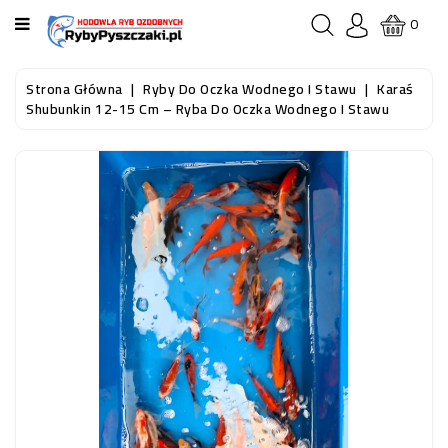
KATEGORIA
0
STRONA
Strona Główna
Ryby Do Oczka Wodnego I Stawu
Karaś
GŁÓWNA
Shubunkin 12-15 Cm – Ryba Do Oczka Wodnego I Stawu
RYBY
AKWARIOWE
RYBY
DO
OCZKA
WODNEGO
I
STAWU
AKWARYSTYKA
(SPRZĘT)