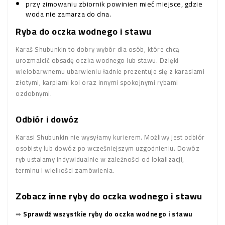
przy zimowaniu zbiornik powinien mieć miejsce, gdzie
woda nie zamarza do dna.
Ryba do oczka wodnego i stawu
Karaś Shubunkin to dobry wybór dla osób, które chcą
urozmaicić obsadę oczka wodnego lub stawu. Dzięki
wielobarwnemu ubarwieniu ładnie prezentuje się z karasiami
złotymi, karpiami koi oraz innymi spokojnymi rybami
ozdobnymi.
Odbiór i dowóz
Karasi Shubunkin nie wysyłamy kurierem. Możliwy jest odbiór
osobisty lub dowóz po wcześniejszym uzgodnieniu. Dowóz
ryb ustalamy indywidualnie w zależności od lokalizacji,
terminu i wielkości zamówienia.
Zobacz inne ryby do oczka wodnego i stawu
➡
Sprawdź wszystkie ryby do oczka wodnego i stawu