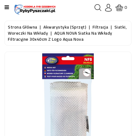
KATEGORIA
0
STRONA
Strona Główna
Akwarystyka (sprzęt)
Filtracja
Siatki,
GŁÓWNA
Woreczki Na Wkłady
AQUA NOVA Siatka Na Wkłady
Filtracyjne 30x40cm Z Logo Aqua Nova
RYBY
AKWARIOWE
RYBY
DO
OCZKA
WODNEGO
I
STAWU
AKWARYSTYKA
(SPRZĘT)