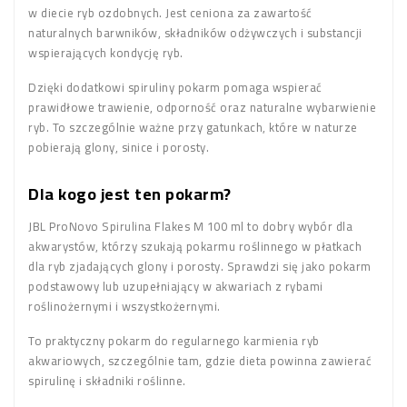
w diecie ryb ozdobnych. Jest ceniona za zawartość
naturalnych barwników, składników odżywczych i substancji
wspierających kondycję ryb.
Dzięki dodatkowi spiruliny pokarm pomaga wspierać
prawidłowe trawienie, odporność oraz naturalne wybarwienie
ryb. To szczególnie ważne przy gatunkach, które w naturze
pobierają glony, sinice i porosty.
Dla kogo jest ten pokarm?
JBL ProNovo Spirulina Flakes M 100 ml to dobry wybór dla
akwarystów, którzy szukają pokarmu roślinnego w płatkach
dla ryb zjadających glony i porosty. Sprawdzi się jako pokarm
podstawowy lub uzupełniający w akwariach z rybami
roślinożernymi i wszystkożernymi.
To praktyczny pokarm do regularnego karmienia ryb
akwariowych, szczególnie tam, gdzie dieta powinna zawierać
spirulinę i składniki roślinne.