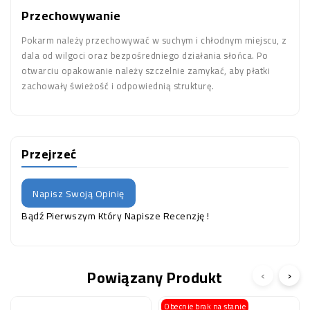
Przechowywanie
Pokarm należy przechowywać w suchym i chłodnym miejscu, z
dala od wilgoci oraz bezpośredniego działania słońca. Po
otwarciu opakowanie należy szczelnie zamykać, aby płatki
zachowały świeżość i odpowiednią strukturę.
Przejrzeć
Napisz Swoją Opinię
Bądź Pierwszym Który Napisze Recenzję !
Powiązany Produkt
‹
›
Obecnie brak na stanie