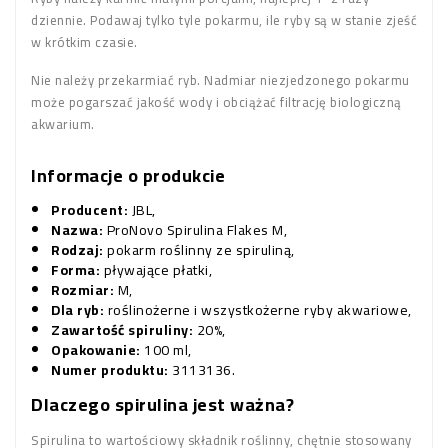
dziennie. Podawaj tylko tyle pokarmu, ile ryby są w stanie zjeść
w krótkim czasie.
Nie należy przekarmiać ryb. Nadmiar niezjedzonego pokarmu
może pogarszać jakość wody i obciążać filtrację biologiczną
akwarium.
Informacje o produkcie
Producent:
JBL,
Nazwa:
ProNovo Spirulina Flakes M,
Rodzaj:
pokarm roślinny ze spiruliną,
Forma:
pływające płatki,
Rozmiar:
M,
Dla ryb:
roślinożerne i wszystkożerne ryby akwariowe,
Zawartość spiruliny:
20%,
Opakowanie:
100 ml,
Numer produktu:
3113136.
Dlaczego spirulina jest ważna?
Spirulina to wartościowy składnik roślinny, chętnie stosowany