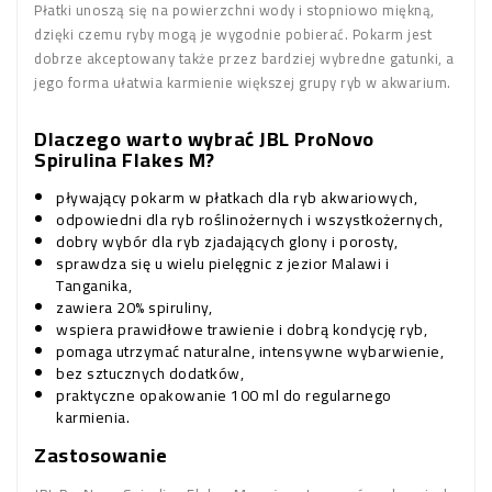
Płatki unoszą się na powierzchni wody i stopniowo miękną,
dzięki czemu ryby mogą je wygodnie pobierać. Pokarm jest
dobrze akceptowany także przez bardziej wybredne gatunki, a
jego forma ułatwia karmienie większej grupy ryb w akwarium.
Dlaczego warto wybrać JBL ProNovo
Spirulina Flakes M?
pływający pokarm w płatkach dla ryb akwariowych,
odpowiedni dla ryb roślinożernych i wszystkożernych,
dobry wybór dla ryb zjadających glony i porosty,
sprawdza się u wielu pielęgnic z jezior Malawi i
Tanganika,
zawiera 20% spiruliny,
wspiera prawidłowe trawienie i dobrą kondycję ryb,
pomaga utrzymać naturalne, intensywne wybarwienie,
bez sztucznych dodatków,
praktyczne opakowanie 100 ml do regularnego
karmienia.
Zastosowanie