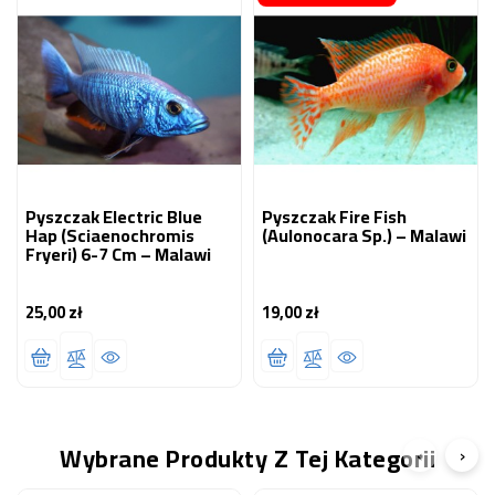
Pyszczak Electric Blue
Pyszczak Fire Fish
Hap (Sciaenochromis
(Aulonocara Sp.) – Malawi
Fryeri) 6-7 Cm – Malawi
25,00 zł
19,00 zł
Cena
Cena
Wybrane Produkty Z Tej Kategorii
‹
›