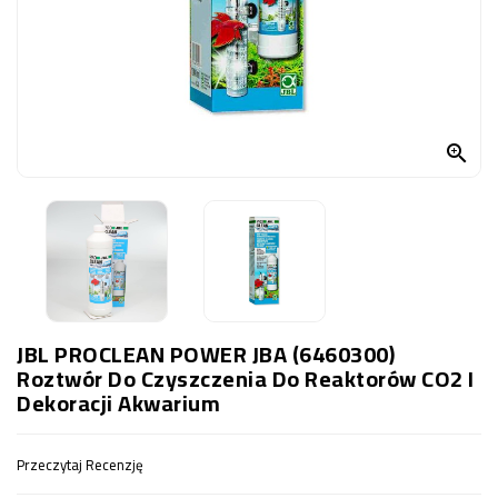
OCZKO
WODNE
(SPRZĘT)
KONTAKT
Z

NAMI
JBL PROCLEAN POWER JBA (6460300)
Roztwór Do Czyszczenia Do Reaktorów CO2 I
Dekoracji Akwarium
Przeczytaj Recenzję