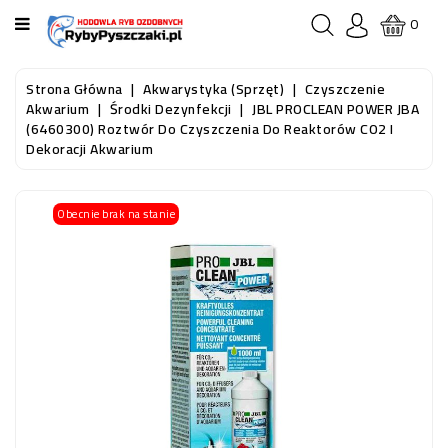
KATEGORIA
0
STRONA
Strona Główna
Akwarystyka (sprzęt)
Czyszczenie
GŁÓWNA
Akwarium
Środki Dezynfekcji
JBL PROCLEAN POWER JBA
(6460300) Roztwór Do Czyszczenia Do Reaktorów CO2 I
Dekoracji Akwarium
RYBY
AKWARIOWE
Obecnie brak na stanie
RYBY
DO
OCZKA
WODNEGO
I
STAWU
AKWARYSTYKA
(SPRZĘT)