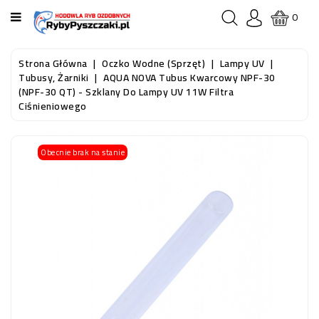
KATEGORIA
0
STRONA
Strona Główna
Oczko Wodne (sprzęt)
Lampy UV
GŁÓWNA
Tubusy, Żarniki
AQUA NOVA Tubus Kwarcowy NPF-30
(NPF-30 QT) - Szklany Do Lampy UV 11W Filtra
Ciśnieniowego
RYBY
AKWARIOWE
Obecnie brak na stanie
RYBY
DO
OCZKA
WODNEGO
I
STAWU
AKWARYSTYKA
(SPRZĘT)