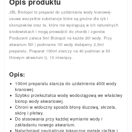
Opis produktu
JBL Biotopol to preparat do uzdatniania wody kranowej-
usuwa wszystkie substancje które są groźne dla ryb i
skorupiaków oraz te, które nie występują w ich naturalnych
środowiskach i mogą prowadzić do chorób i zgonów.
Producent zaleca 5ml Biotopol na każde 20l wody. Przy
akwarium 50l i podmianie 10l wody dodajemy 2,5ml
preparatu. Preparat 100ml starczy na 40 podmian w 50
litrowym akwarium tj. 10 miesięcy.
Opis:
100ml preparatu starcza do uzdatnienia 400l wody
kranowej.
Szybko przekształca wodę wodociągową we właściwy
biotop wody akwariowej.
Chroni w widoczny sposób błonę śluzową, skrzela,
skórę i płetwy.
Do stosowania przy każdej wymianie wody i
zakładaniu nowego akwarium.
Natychmiast neutralizuje toksyczne metale ciężkie i