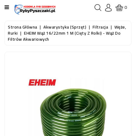
KATEGORIA
0
STRONA
Strona Główna
Akwarystyka (sprzęt)
Filtracja
Węże,
GŁÓWNA
Rurki
EHEIM Wąż 16/22mm 1 M (cięty Z Rolki) - Wąż Do
Filtrów Akwariowych
RYBY
AKWARIOWE
RYBY
DO
OCZKA
WODNEGO
I
STAWU
AKWARYSTYKA
(SPRZĘT)