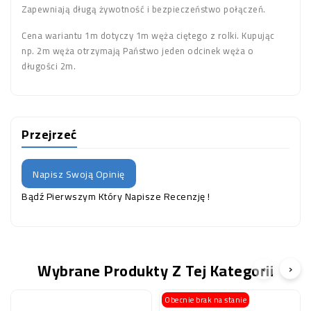
Zapewniają długą żywotność i bezpieczeństwo połączeń.
Cena wariantu 1m dotyczy 1m węża ciętego z rolki. Kupując
np. 2m węża otrzymają Państwo jeden odcinek węża o
długości 2m.
Przejrzeć
Napisz Swoją Opinię
Bądź Pierwszym Który Napisze Recenzję !
Wybrane Produkty Z Tej Kategorii
‹
›
Obecnie brak na stanie