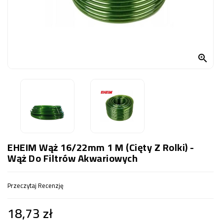
OCZKO
WODNE
(SPRZĘT)
KONTAKT

Z
NAMI
EHEIM Wąż 16/22mm 1 M (cięty Z Rolki) -
Wąż Do Filtrów Akwariowych
Przeczytaj Recenzję
18,73 zł