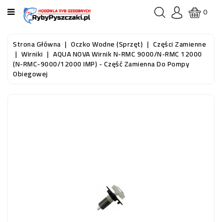
KATEGORIA
0
STRONA
Strona Główna
Oczko Wodne (sprzęt)
Części Zamienne
GŁÓWNA
Wirniki
AQUA NOVA Wirnik N-RMC 9000/N-RMC 12000
(N-RMC-9000/12000 IMP) - Część Zamienna Do Pompy
Obiegowej
RYBY
AKWARIOWE
RYBY
DO
OCZKA
WODNEGO
I
STAWU
AKWARYSTYKA
(SPRZĘT)