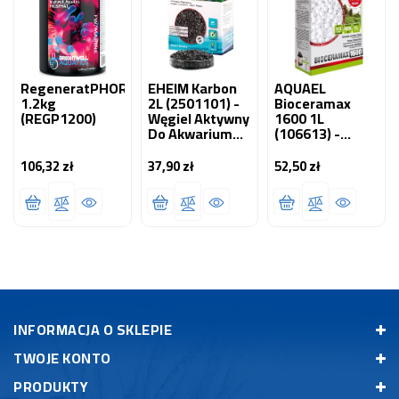
RegeneratPHOR
EHEIM Karbon
AQUAEL
1.2kg
2L (2501101) -
Bioceramax
(REGP1200)
Węgiel Aktywny
1600 1L
Do Akwarium
(106613) -
Słodkowodnego.
Wkład
Przeznaczony
106,32 zł
37,90 zł
52,50 zł
Cena
Cena
Cena
Do Filtracji
Biologicznej
INFORMACJA O SKLEPIE
TWOJE KONTO
PRODUKTY