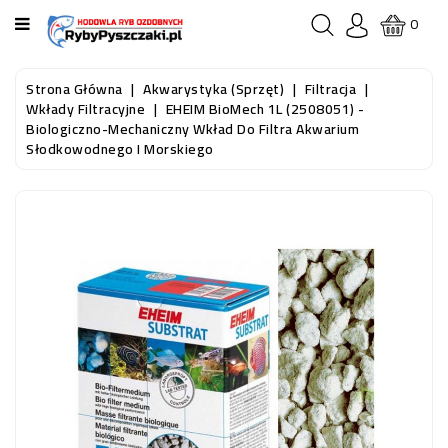
KATEGORIA
0
STRONA
Strona Główna
Akwarystyka (sprzęt)
Filtracja
GŁÓWNA
Wkłady Filtracyjne
EHEIM BioMech 1L (2508051) -
Biologiczno-Mechaniczny Wkład Do Filtra Akwarium
Słodkowodnego I Morskiego
RYBY
AKWARIOWE
RYBY
DO
OCZKA
WODNEGO
I
STAWU
AKWARYSTYKA
(SPRZĘT)