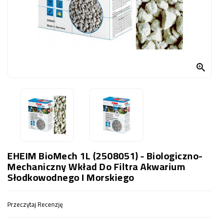
OCZKO
WODNE
(SPRZĘT)
KONTAKT
Z

NAMI
EHEIM BioMech 1L (2508051) - Biologiczno-
Mechaniczny Wkład Do Filtra Akwarium
Słodkowodnego I Morskiego
Przeczytaj Recenzję