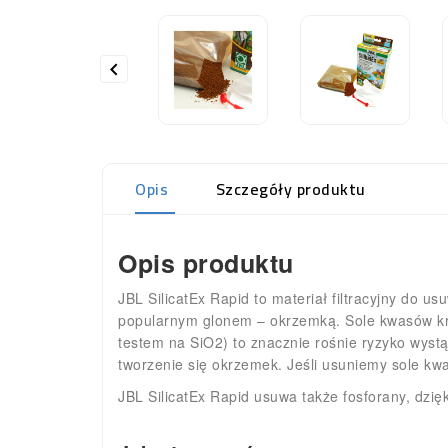

Opis
Szczegóły produktu
Opis produktu
JBL SilicatEx Rapid to materiał filtracyjny do 
popularnym glonem – okrzemką. Sole kwasów kr
testem na SiO2) to znacznie rośnie ryzyko wyst
tworzenie się okrzemek. Jeśli usuniemy sole kw
JBL SilicatEx Rapid usuwa także fosforany, dzię