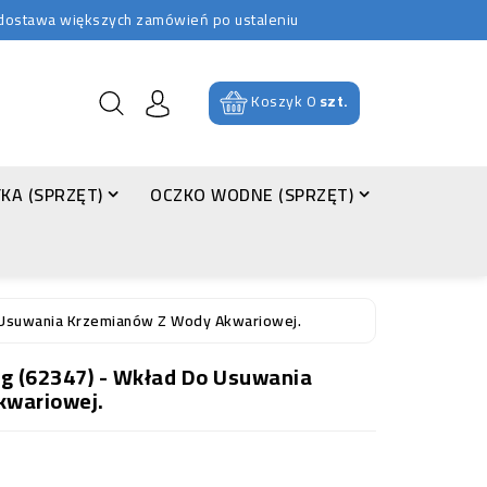
b dostawa większych zamówień po ustaleniu
Koszyk
0
szt.
KA (SPRZĘT)
OCZKO WODNE (SPRZĘT)
o Usuwania Krzemianów Z Wody Akwariowej.
00g (62347) - Wkład Do Usuwania
kwariowej.