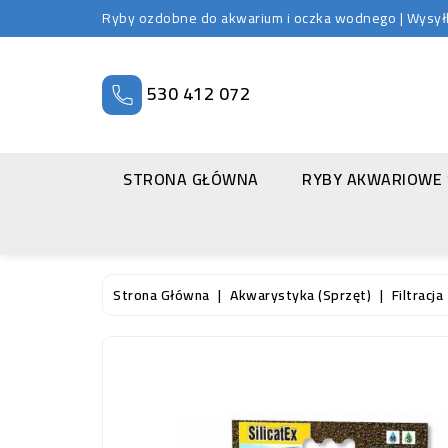
Ryby ozdobne do akwarium i oczka wodnego | Wysyłka
530 412 072
STRONA GŁÓWNA
RYBY AKWARIOWE
Strona Główna
Akwarystyka (sprzęt)
Filtracja