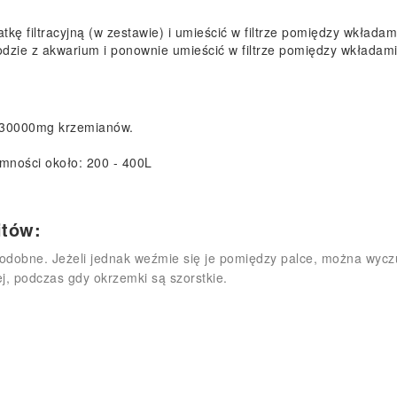
tkę filtracyjną (w zestawie) i umieścić w filtrze pomiędzy wkłada
dzie z akwarium i ponownie umieścić w filtrze pomiędzy wkładam
do 30000mg krzemianów.
emności około: 200 - 400L
itów:
obne. Jeżeli jednak weźmie się je pomiędzy palce, można wyczuć
ej, podczas gdy okrzemki są szorstkie.