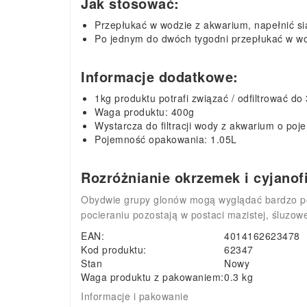
Jak stosować:
Przepłukać w wodzie z akwarium, napełnić sia
Po jednym do dwóch tygodni przepłukać w wo
Informacje dodatkowe:
1kg produktu potrafi związać / odfiltrować 
Waga produktu: 400g
Wystarcza do filtracji wody z akwarium o poj
Pojemność opakowania: 1.05L
Rozróżnianie okrzemek i cyjanof
Obydwie grupy glonów mogą wyglądać bardzo pod
pocieraniu pozostają w postaci mazistej, śluzow
EAN:
4014162623478
Kod produktu:
62347
Stan
Nowy
Waga produktu z pakowaniem:
0.3 kg
Informacje i pakowanie