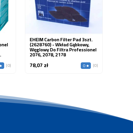
Głównie
Tlenkó
21,00 z
EHEIM Carbon Filter Pad 3szt.
onel
(2628760) - Wkład Gąbkowy,
Węglowy Do Filtra Professionel
2076, 2078, 2178
78,07 zł
Cena
(0)
(0)
0