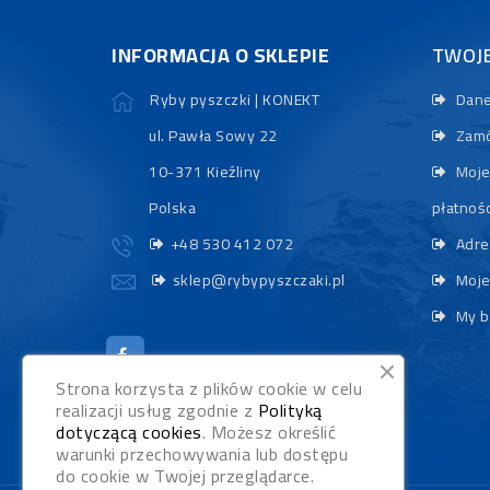
INFORMACJA O SKLEPIE
TWOJ
Ryby pyszczki | KONEKT
Dane
ul. Pawła Sowy 22
Zamó
10-371 Kieźliny
Moje
Polska
płatnośc
+48 530 412 072
Adre
sklep@rybypyszczaki.pl
Moje
My b
Strona korzysta z plików cookie w celu
realizacji usług zgodnie z
Polityką
dotyczącą cookies
. Możesz określić
warunki przechowywania lub dostępu
do cookie w Twojej przeglądarce.