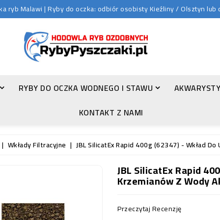
 ryb Malawi | Ryby do oczka: odbiór osobisty Kieźliny / Olsztyn lu
RYBY DO OCZKA WODNEGO I STAWU
AKWARYSTY
ZŁOTA ORFA (LEUCISCUS IDUS VAR. ORFUS)
KONTAKT Z NAMI
Wkłady Filtracyjne
JBL SilicatEx Rapid 400g (62347) - Wkład D
JBL SilicatEx Rapid 4
Krzemianów Z Wody A
Przeczytaj Recenzję