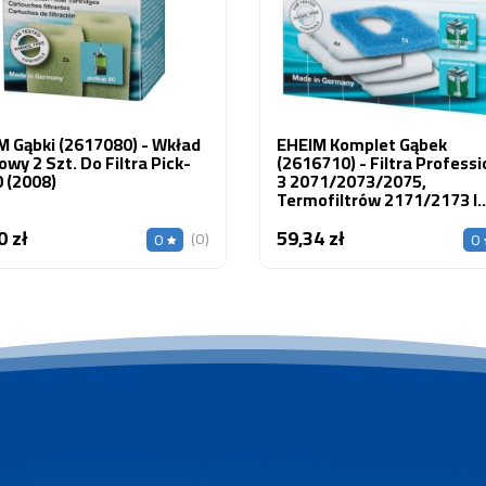
M Gąbki (2617080) - Wkład
EHEIM Komplet Gąbek
wy 2 Szt. Do Filtra Pick-
(2616710) - Filtra Professi
 (2008)
3 2071/2073/2075,
Termofiltrów 2171/2173 I
Professionel 3e 2074
0 zł
59,34 zł
Cena
Cena
(0)
0
0