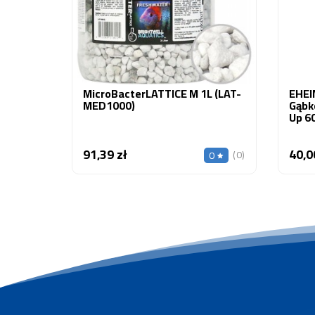
MicroBacterLATTICE M 1L (LAT-
EHEI
MED1000)
Gąbko
Up 60
91,39 zł
40,0
Cena
(0)
0