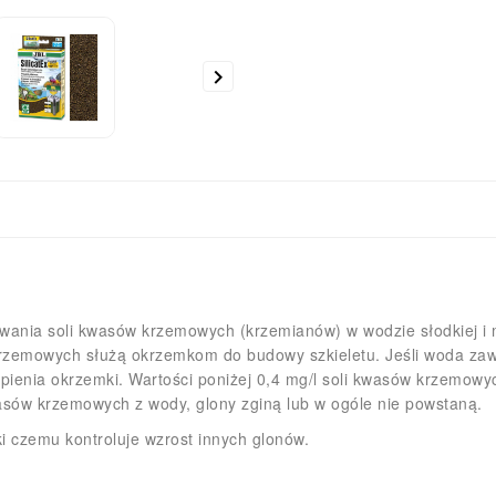

usuwania soli kwasów krzemowych (krzemianów) w wodzie słodkiej i 
zemowych służą okrzemkom do budowy szkieletu. Jeśli woda zaw
ąpienia okrzemki. Wartości poniżej 0,4 mg/l soli kwasów krzemow
asów krzemowych z wody, glony zginą lub w ogóle nie powstaną.
ki czemu kontroluje wzrost innych glonów.