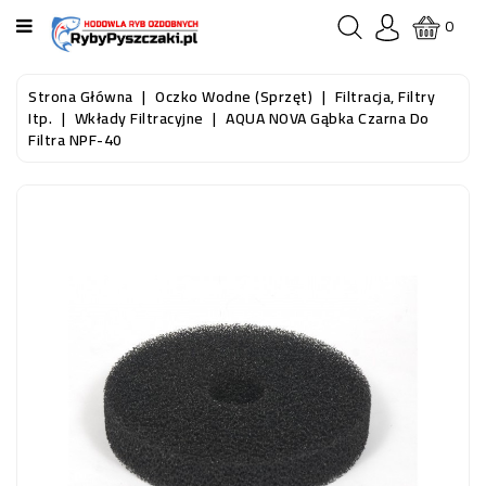
KATEGORIA
0
STRONA
Strona Główna
Oczko Wodne (sprzęt)
Filtracja, Filtry
GŁÓWNA
Itp.
Wkłady Filtracyjne
AQUA NOVA Gąbka Czarna Do
Filtra NPF-40
RYBY
AKWARIOWE
RYBY
DO
OCZKA
WODNEGO
I
STAWU
AKWARYSTYKA
(SPRZĘT)