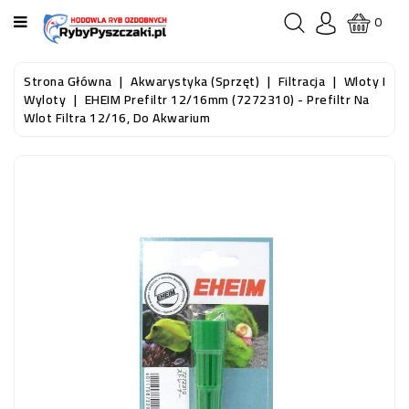
KATEGORIA
0
STRONA
Strona Główna
Akwarystyka (sprzęt)
Filtracja
Wloty I
GŁÓWNA
Wyloty
EHEIM Prefiltr 12/16mm (7272310) - Prefiltr Na
Wlot Filtra 12/16, Do Akwarium
RYBY
AKWARIOWE
RYBY
DO
OCZKA
WODNEGO
I
STAWU
AKWARYSTYKA
(SPRZĘT)