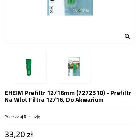
OCZKO
WODNE
(SPRZĘT)
KONTAKT

Z
NAMI
EHEIM Prefiltr 12/16mm (7272310) - Prefiltr
Na Wlot Filtra 12/16, Do Akwarium
Przeczytaj Recenzję
33,20 zł