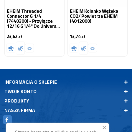
EHEIM Threaded
EHEIM Kolanko Wężyka
Connector G 1/4
CO2/ Powietrze EHEIM
(7440300) - Przyłącze
(4012000)
12/16 G1/4" Do Universal
600 (1048)
23,62 zł
13,74 zł
Cena
Cena
INFORMACJA O SKLEPIE
TWOJE KONTO
PRODUKTY
NASZA FIRMA