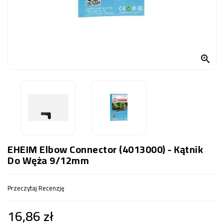
OCZKO
WODNE
(SPRZĘT)
KONTAKT

Z
NAMI
EHEIM Elbow Connector (4013000) - Kątnik
Do Węża 9/12mm
Przeczytaj Recenzję
16,86 zł