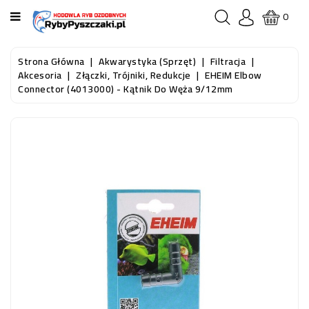
KATEGORIA
0
STRONA
Strona Główna
Akwarystyka (sprzęt)
Filtracja
GŁÓWNA
Akcesoria
Złączki, Trójniki, Redukcje
EHEIM Elbow
Connector (4013000) - Kątnik Do Węża 9/12mm
RYBY
AKWARIOWE
RYBY
DO
OCZKA
WODNEGO
I
STAWU
AKWARYSTYKA
(SPRZĘT)