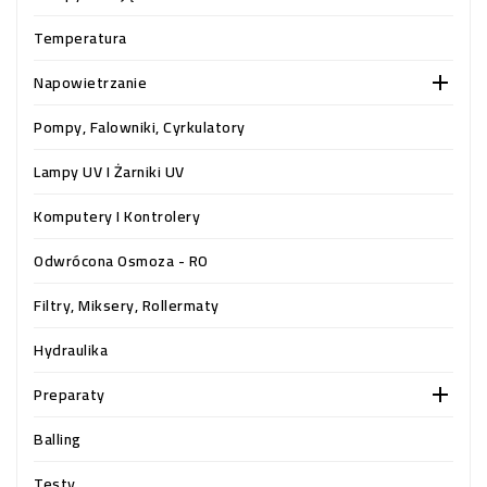
OCZKO
WODNE
Temperatura
(SPRZĘT)
Napowietrzanie

KONTAKT
Pompy, Falowniki, Cyrkulatory
Z
NAMI
Lampy UV I Żarniki UV
Komputery I Kontrolery
Odwrócona Osmoza - RO
Filtry, Miksery, Rollermaty
Hydraulika
Preparaty

Balling
Testy