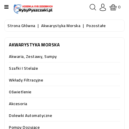
KATEGORIA
0
STRONA
Strona Główna
Akwarystyka Morska
Pozostałe
GŁÓWNA
AKWARYSTYKA MORSKA
RYBY
AKWARIOWE
Akwaria, Zestawy, Sumpy
RYBY
Szafki I Stelaże
DO
OCZKA
Wkłady Filtracyjne
WODNEGO
I
Oświetlenie
STAWU
Akcesoria
AKWARYSTYKA
Dolewki Automatyczne
(SPRZĘT)
Pompy Dozujące