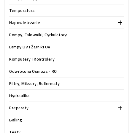
OCZKO
WODNE
Temperatura
(SPRZĘT)
Napowietrzanie

KONTAKT
Pompy, Falowniki, Cyrkulatory
Z
NAMI
Lampy UV I Żarniki UV
Komputery I Kontrolery
Odwrócona Osmoza - RO
Filtry, Miksery, Rollermaty
Hydraulika
Preparaty

Balling
Testy