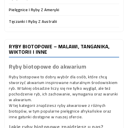
OCZKO
WODNE
Pielęgnice I Ryby Z Ameryki
(SPRZĘT)
Tęczanki I Ryby Z Australii
KONTAKT
Z
NAMI
RYBY BIOTOPOWE – MALAWI, TANGANIKA,
WIKTORII I INNE
Ryby biotopowe do akwarium
Ryby biotopowe to dobry wybór dla osób, które chcą
stworzyć akwarium inspirowane naturalnym środowiskiem
ryb. W takiej obsadzie liczy się nie tylko wygląd, ale też
pochodzenie ryb, ich zachowanie, wymagania oraz warunki
w akwarium.
W tej kategorii znajdziesz ryby akwariowe z różnych
biotopów, w tym popularne pielęgnice afrykańskie oraz
inne gatunki dostępne w naszej ofercie.
Jakie ryby biotopowe znajdziesz u nas?