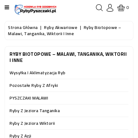
KATEGORIA
0
STRONA
Strona Główna
Ryby Akwariowe
Ryby Biotopowe –
GŁÓWNA
Malawi, Tanganika, Wiktorii I Inne
RYBY
RYBY BIOTOPOWE – MALAWI, TANGANIKA, WIKTORII
AKWARIOWE
I INNE
RYBY
Wysyłka I Aklimatyzacja Ryb
DO
OCZKA
Pozostałe Ryby Z Afryki
WODNEGO
I
PYSZCZAKI MALAWI
STAWU
Ryby Z Jeziora Tanganika
AKWARYSTYKA
Ryby Z Jeziora Wiktorii
(SPRZĘT)
Ryby Z Azji