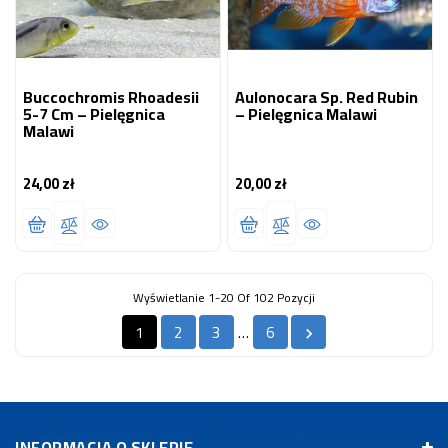
Buccochromis Rhoadesii
Aulonocara Sp. Red Rubin
5-7 Cm – Pielęgnica
– Pielęgnica Malawi
Malawi
24,00 zł
20,00 zł
Cena
Cena
Wyświetlanie 1-20 Of 102 Pozycji
1
2
3
6
…

INFORMACJA O SKLEPIE