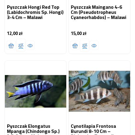
Pyszczak Hongi Red Top
Pyszczak Maingano 4-6
(Labidochromis Sp. Hongi)
Cm (Pseudotropheus
3-4 Cm – Malawi
Cyaneorhabdos) – Malawi
12,00 zł
15,00 zł
Cena
Cena
Pyszczak Elongatus
Cynotilapia Frontosa
Mpanga (Chindongo Sp.)
Burundi 8-10 Cm –