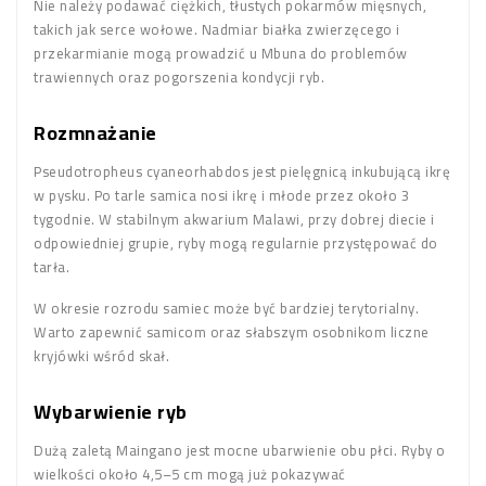
Nie należy podawać ciężkich, tłustych pokarmów mięsnych,
takich jak serce wołowe. Nadmiar białka zwierzęcego i
przekarmianie mogą prowadzić u Mbuna do problemów
trawiennych oraz pogorszenia kondycji ryb.
Rozmnażanie
Pseudotropheus cyaneorhabdos jest pielęgnicą inkubującą ikrę
w pysku. Po tarle samica nosi ikrę i młode przez około 3
tygodnie. W stabilnym akwarium Malawi, przy dobrej diecie i
odpowiedniej grupie, ryby mogą regularnie przystępować do
tarła.
W okresie rozrodu samiec może być bardziej terytorialny.
Warto zapewnić samicom oraz słabszym osobnikom liczne
kryjówki wśród skał.
Wybarwienie ryb
Dużą zaletą Maingano jest mocne ubarwienie obu płci. Ryby o
wielkości około 4,5–5 cm mogą już pokazywać