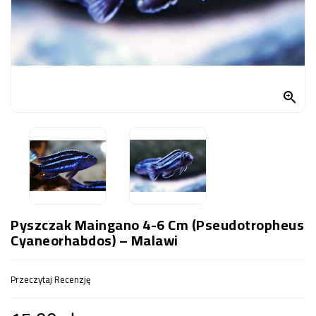
OCZKO
WODNE
(SPRZĘT)
KONTAKT
Z

NAMI
Pyszczak Maingano 4-6 Cm (Pseudotropheus
Cyaneorhabdos) – Malawi
Przeczytaj Recenzję