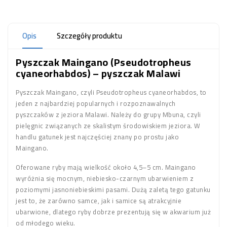
Opis
Szczegóły produktu
Pyszczak Maingano (Pseudotropheus
cyaneorhabdos) – pyszczak Malawi
Pyszczak Maingano, czyli Pseudotropheus cyaneorhabdos, to
jeden z najbardziej popularnych i rozpoznawalnych
pyszczaków z jeziora Malawi. Należy do grupy Mbuna, czyli
pielęgnic związanych ze skalistym środowiskiem jeziora. W
handlu gatunek jest najczęściej znany po prostu jako
Maingano.
Oferowane ryby mają wielkość około 4,5–5 cm. Maingano
wyróżnia się mocnym, niebiesko-czarnym ubarwieniem z
poziomymi jasnoniebieskimi pasami. Dużą zaletą tego gatunku
jest to, że zarówno samce, jak i samice są atrakcyjnie
ubarwione, dlatego ryby dobrze prezentują się w akwarium już
od młodego wieku.