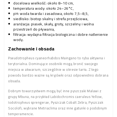
docelowa wielkość: około 8–10 cm,
temperatura wody: około 24–26°C,
pH: woda twarda i zasadowa, około 7,5–8,5,
siedlisko: biotop skalny i strefa przejściowa,
aranżacja: piasek, skały, groty, szczeliny i wolna
przestrzeń do pływania,
filtracja: wydajna filtracja biologiczna i dobre natlenienie
wody.
Zachowanie i obsada
Pseudotropheus cyaneorhabdos Maingano to ryba aktywna i
terytorialna. Dominujące osobniki mogą bronić swojego
miejsca w akwarium, szczególnie w okresie tarła. Z tego
powodu bardzo ważne są kryjówki oraz odpowiednio dobrana
obsada.
Dobrym towarzystwem mogą być inne pyszczaki Malawi z
grupy Mbuna, na przykład Labidochromis caeruleus Yellow,
Iodotropheus sprengerae, Pyszczak Cobalt Zebra, Pyszczak
Socolofi, wybrane Metriaclima oraz inne gatunki o podobnym
temperamencie.