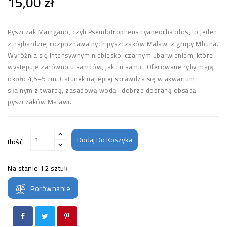
15,00 zł
Pyszczak Maingano, czyli Pseudotropheus cyaneorhabdos, to jeden
z najbardziej rozpoznawalnych pyszczaków Malawi z grupy Mbuna.
Wyróżnia się intensywnym niebiesko-czarnym ubarwieniem, które
występuje zarówno u samców, jak i u samic. Oferowane ryby mają
około 4,5–5 cm. Gatunek najlepiej sprawdza się w akwarium
skalnym z twardą, zasadową wodą i dobrze dobraną obsadą
pyszczaków Malawi.
Dodaj Do Koszyka
Ilość
Na stanie
12 sztuk
Porównanie