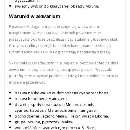
pyszczakami,
świetny wybór do klasycznej obsady Mbuna.
Warunki w akwarium
Pyszczak Maingano najlepiej czuje się w akwarium
urządzonym w stylu Malawi. Zbiornik powinien mieć
piaszczyste podłoże oraz dużą ilość stabilnie ułożonych skał.
Groty, szczeliny i przejścia między kamieniami pozwalają
rybom zajmować rewiry i ograniczają nadmierną agresję.
Skały należy układać stabilnie, najlepiej bezpośrednio na dnie
akwarium, a dopiero później dosypywać piasek. Pyszczaki
potrafią przekopywać podłoże, dlatego niestabilna dekoracja
może się przesuwać.
nazwa naukowa: Pseudotropheus cyaneorhabdos,
nazwa handlowa: Maingano,
dawniej spotykana nazwa: Melanochromis
cyaneorhabdos / Melanochromis maingano,
pochodzenie: jezioro Malawi, rejon wyspy Likoma,
grupa: Mbuna, pyszczaki Malawi,
wielkość oferowanych ryb: około 4,5–5 cm,