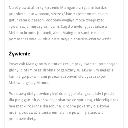
Należy uważać przy łączeniu Maingano z rybami bardzo
podobnie ubarwionymi, szczególnie z ciemnoniebieskimi
gatunkami o pasach. Podobny wygląd może zwiększać
rywalizację między samcami. Często mylony jest także z
Melanochromis johannii, ale u Maingano samice nie są
pomarańczowe — obie płcie mają niebiesko-czarny wzór.
Żywienie
Pyszczak Maingano w naturze żeruje przy skałach, pobierając
glony, biofilm oraz drobne organizmy. W akwarium najlepiej
karmić go pokarmami przeznaczonymi dla pyszczaków
Malawi z grupy Mbuna.
Podstawą diety powinny być dobrej jakości granulaty i płatki
dla pielęgnic afrykańskich, pokarmy ze spiruliną, chlorellą oraz
mieszanki roślinne dla Mbuna. Drobne pokarmy białkowe
można podawać z umiarem, ale nie powinny stanowić
podstawy diety.