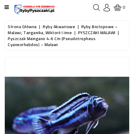
KATEGORIA
0
STRONA
Strona Główna
Ryby Akwariowe
Ryby Biotopowe –
GŁÓWNA
Malawi, Tanganika, Wiktorii I Inne
PYSZCZAKI MALAWI
Pyszczak Maingano 4-6 Cm (Pseudotropheus
Cyaneorhabdos) – Malawi
RYBY
AKWARIOWE
RYBY
DO
OCZKA
WODNEGO
I
STAWU
AKWARYSTYKA
(SPRZĘT)