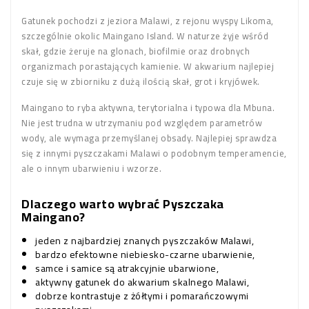
Gatunek pochodzi z jeziora Malawi, z rejonu wyspy Likoma,
szczególnie okolic Maingano Island. W naturze żyje wśród
skał, gdzie żeruje na glonach, biofilmie oraz drobnych
organizmach porastających kamienie. W akwarium najlepiej
czuje się w zbiorniku z dużą ilością skał, grot i kryjówek.
Maingano to ryba aktywna, terytorialna i typowa dla Mbuna.
Nie jest trudna w utrzymaniu pod względem parametrów
wody, ale wymaga przemyślanej obsady. Najlepiej sprawdza
się z innymi pyszczakami Malawi o podobnym temperamencie,
ale o innym ubarwieniu i wzorze.
Dlaczego warto wybrać Pyszczaka
Maingano?
jeden z najbardziej znanych pyszczaków Malawi,
bardzo efektowne niebiesko-czarne ubarwienie,
samce i samice są atrakcyjnie ubarwione,
aktywny gatunek do akwarium skalnego Malawi,
dobrze kontrastuje z żółtymi i pomarańczowymi