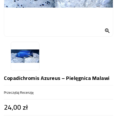
OCZKO
WODNE
(SPRZĘT)
KONTAKT

Z
NAMI
Copadichromis Azureus – Pielęgnica Malawi
Przeczytaj Recenzję
24,00 zł