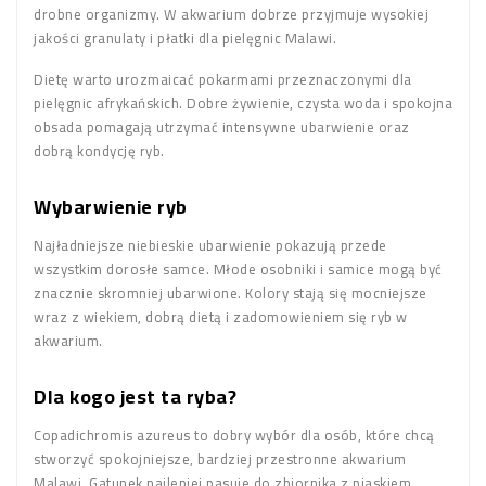
drobne organizmy. W akwarium dobrze przyjmuje wysokiej
jakości granulaty i płatki dla pielęgnic Malawi.
Dietę warto urozmaicać pokarmami przeznaczonymi dla
pielęgnic afrykańskich. Dobre żywienie, czysta woda i spokojna
obsada pomagają utrzymać intensywne ubarwienie oraz
dobrą kondycję ryb.
Wybarwienie ryb
Najładniejsze niebieskie ubarwienie pokazują przede
wszystkim dorosłe samce. Młode osobniki i samice mogą być
znacznie skromniej ubarwione. Kolory stają się mocniejsze
wraz z wiekiem, dobrą dietą i zadomowieniem się ryb w
akwarium.
Dla kogo jest ta ryba?
Copadichromis azureus to dobry wybór dla osób, które chcą
stworzyć spokojniejsze, bardziej przestronne akwarium
Malawi. Gatunek najlepiej pasuje do zbiornika z piaskiem,