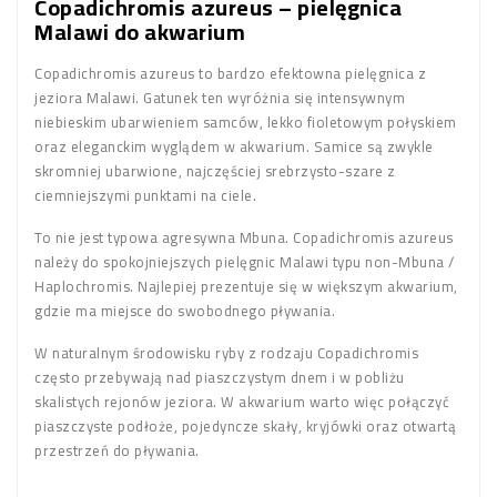
Copadichromis azureus – pielęgnica
Malawi do akwarium
Copadichromis azureus to bardzo efektowna pielęgnica z
jeziora Malawi. Gatunek ten wyróżnia się intensywnym
niebieskim ubarwieniem samców, lekko fioletowym połyskiem
oraz eleganckim wyglądem w akwarium. Samice są zwykle
skromniej ubarwione, najczęściej srebrzysto-szare z
ciemniejszymi punktami na ciele.
To nie jest typowa agresywna Mbuna. Copadichromis azureus
należy do spokojniejszych pielęgnic Malawi typu non-Mbuna /
Haplochromis. Najlepiej prezentuje się w większym akwarium,
gdzie ma miejsce do swobodnego pływania.
W naturalnym środowisku ryby z rodzaju Copadichromis
często przebywają nad piaszczystym dnem i w pobliżu
skalistych rejonów jeziora. W akwarium warto więc połączyć
piaszczyste podłoże, pojedyncze skały, kryjówki oraz otwartą
przestrzeń do pływania.