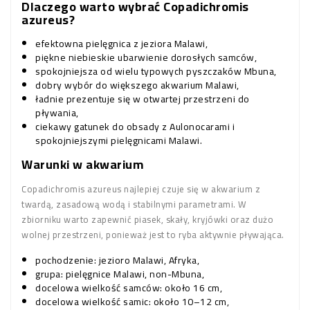
Dlaczego warto wybrać Copadichromis
azureus?
efektowna pielęgnica z jeziora Malawi,
piękne niebieskie ubarwienie dorosłych samców,
spokojniejsza od wielu typowych pyszczaków Mbuna,
dobry wybór do większego akwarium Malawi,
ładnie prezentuje się w otwartej przestrzeni do
pływania,
ciekawy gatunek do obsady z Aulonocarami i
spokojniejszymi pielęgnicami Malawi.
Warunki w akwarium
Copadichromis azureus najlepiej czuje się w akwarium z
twardą, zasadową wodą i stabilnymi parametrami. W
zbiorniku warto zapewnić piasek, skały, kryjówki oraz dużo
wolnej przestrzeni, ponieważ jest to ryba aktywnie pływająca.
pochodzenie: jezioro Malawi, Afryka,
grupa: pielęgnice Malawi, non-Mbuna,
docelowa wielkość samców: około 16 cm,
docelowa wielkość samic: około 10–12 cm,