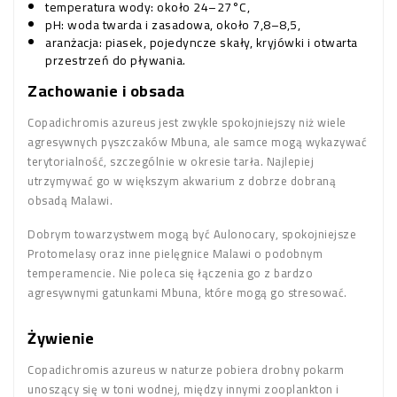
temperatura wody: około 24–27°C,
pH: woda twarda i zasadowa, około 7,8–8,5,
aranżacja: piasek, pojedyncze skały, kryjówki i otwarta
przestrzeń do pływania.
Zachowanie i obsada
Copadichromis azureus jest zwykle spokojniejszy niż wiele
agresywnych pyszczaków Mbuna, ale samce mogą wykazywać
terytorialność, szczególnie w okresie tarła. Najlepiej
utrzymywać go w większym akwarium z dobrze dobraną
obsadą Malawi.
Dobrym towarzystwem mogą być Aulonocary, spokojniejsze
Protomelasy oraz inne pielęgnice Malawi o podobnym
temperamencie. Nie poleca się łączenia go z bardzo
agresywnymi gatunkami Mbuna, które mogą go stresować.
Żywienie
Copadichromis azureus w naturze pobiera drobny pokarm
unoszący się w toni wodnej, między innymi zooplankton i