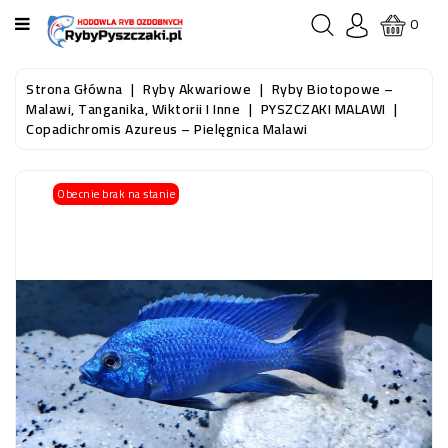
KATEGORIA
0
STRONA
Strona Główna
Ryby Akwariowe
Ryby Biotopowe –
GŁÓWNA
Malawi, Tanganika, Wiktorii I Inne
PYSZCZAKI MALAWI
Copadichromis Azureus – Pielęgnica Malawi
RYBY
AKWARIOWE
Obecnie brak na stanie
RYBY
DO
OCZKA
WODNEGO
I
STAWU
AKWARYSTYKA
(SPRZĘT)