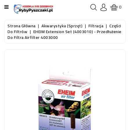
KATEGORIA
0
STRONA
Strona Główna
Akwarystyka (sprzęt)
Filtracja
Części
GŁÓWNA
Do Filtrów
EHEIM Extension Set (4003010) - Przedłużenie
Do Filtra Airfilter 4003000
RYBY
AKWARIOWE
RYBY
DO
OCZKA
WODNEGO
I
STAWU
AKWARYSTYKA
(SPRZĘT)