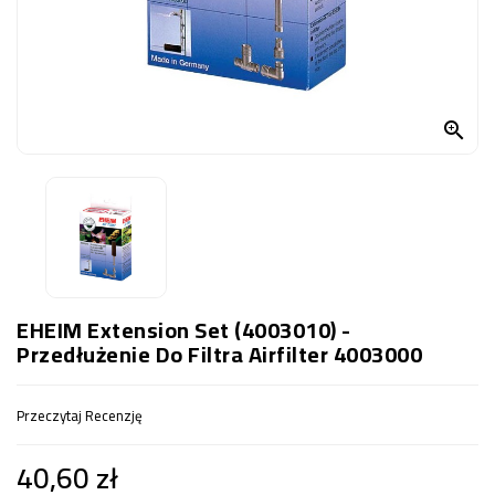
OCZKO
WODNE
(SPRZĘT)
KONTAKT

Z
NAMI
EHEIM Extension Set (4003010) -
Przedłużenie Do Filtra Airfilter 4003000
Przeczytaj Recenzję
40,60 zł