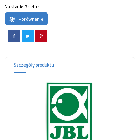
OCZKO
Na stanie
3 sztuk
WODNE
(SPRZĘT)
Porównanie
KONTAKT
Z
NAMI
Szczegóły produktu