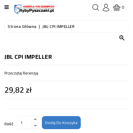
KATEGORIA
0
STRONA
Strona Główna
JBL CPI IMPELLER
GŁÓWNA

RYBY
AKWARIOWE
JBL CPI IMPELLER
RYBY
Przeczytaj Recenzję
DO
OCZKA
29,82 zł
WODNEGO
I
STAWU
AKWARYSTYKA
(SPRZĘT)
Dodaj Do Koszyka
Ilość