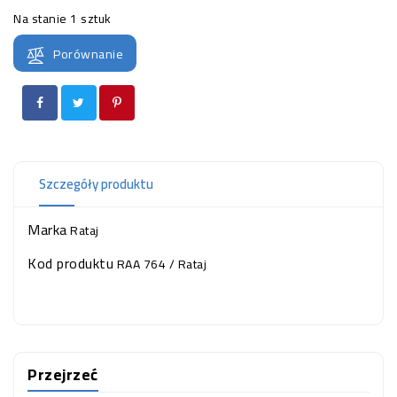
OCZKO
Na stanie
1 sztuk
WODNE
(SPRZĘT)
Porównanie
KONTAKT
Z
NAMI
Szczegóły produktu
Marka
Rataj
Kod produktu
RAA 764 / Rataj
Przejrzeć