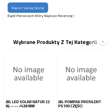
Napisz Swoją Opinię
Bądź Pierwszym Który Napisze Recenzję !
Wybrane Produkty Z Tej Kategorii
‹
›
JBL LED SOLAR NATUR 22
JBL POMPKA PROSILENT
W,----- /438 MM
PS100 CZĘŚCI