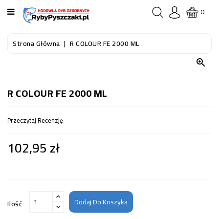
KATEGORIA
0
STRONA
Strona Główna
R COLOUR FE 2000 ML
GŁÓWNA

RYBY
AKWARIOWE
R COLOUR FE 2000 ML
RYBY
Przeczytaj Recenzję
DO
OCZKA
102,95 zł
WODNEGO
I
STAWU
AKWARYSTYKA
(SPRZĘT)
Dodaj Do Koszyka
Ilość