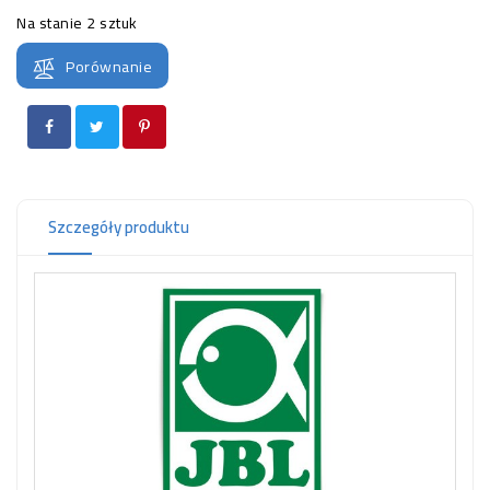
OCZKO
Na stanie
2 sztuk
WODNE
(SPRZĘT)
Porównanie
KONTAKT
Z
NAMI
Szczegóły produktu