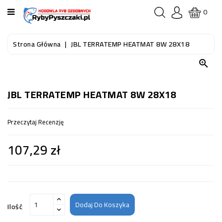
KATEGORIA
0
STRONA
Strona Główna
JBL TERRATEMP HEATMAT 8W 28X18
GŁÓWNA

RYBY
AKWARIOWE
JBL TERRATEMP HEATMAT 8W 28X18
RYBY
Przeczytaj Recenzję
DO
OCZKA
107,29 zł
WODNEGO
I
STAWU
AKWARYSTYKA
(SPRZĘT)
Dodaj Do Koszyka
Ilość