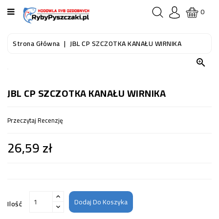
KATEGORIA
0
STRONA
Strona Główna
JBL CP SZCZOTKA KANAŁU WIRNIKA
GŁÓWNA

RYBY
AKWARIOWE
JBL CP SZCZOTKA KANAŁU WIRNIKA
RYBY
Przeczytaj Recenzję
DO
OCZKA
26,59 zł
WODNEGO
I
STAWU
AKWARYSTYKA
(SPRZĘT)
Dodaj Do Koszyka
Ilość