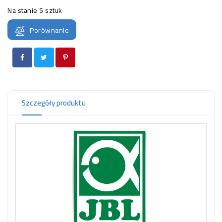
OCZKO
Na stanie
5 sztuk
WODNE
(SPRZĘT)
Porównanie
KONTAKT
Z
NAMI
Szczegóły produktu