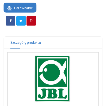
OCZKO
WODNE
Porównanie
(SPRZĘT)
KONTAKT
Z
NAMI
Szczegóły produktu