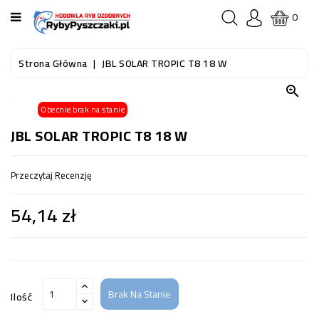
KATEGORIA
0
STRONA
Strona Główna
JBL SOLAR TROPIC T8 18 W
GŁÓWNA

Obecnie brak na stanie
RYBY
AKWARIOWE
JBL SOLAR TROPIC T8 18 W
RYBY
Przeczytaj Recenzję
DO
OCZKA
54,14 zł
WODNEGO
I
STAWU
AKWARYSTYKA
(SPRZĘT)
Brak Na Stanie
Ilość