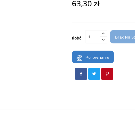
63,30 zł
Brak Na S
Ilość
Porównanie