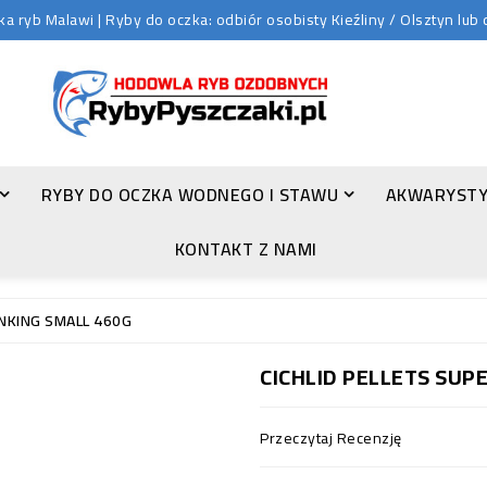
 ryb Malawi | Ryby do oczka: odbiór osobisty Kieźliny / Olsztyn lu
RYBY DO OCZKA WODNEGO I STAWU
AKWARYSTY
ZŁOTA ORFA (LEUCISCUS IDUS VAR. ORFUS)
KONTAKT Z NAMI
INKING SMALL 460G
CICHLID PELLETS SUP
Przeczytaj Recenzję