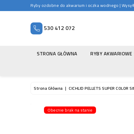
Ryby ozdobne do akwarium i oczka wodnego | Wysyłka
530 412 072
STRONA GŁÓWNA
RYBY AKWARIOWE
Strona Główna
CICHLID PELLETS SUPER COLOR S
Obecnie brak na stanie