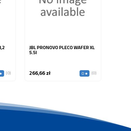
23,79 z
,2
JBL PRONOVO PLECO WAFER XL
5.5l
266,66 zł
Cena
(0)
(0)
0