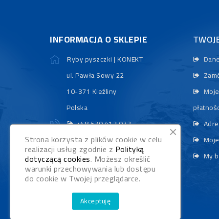
INFORMACJA O SKLEPIE
TWOJ
Ryby pyszczki | KONEKT
Dane
ul. Pawła Sowy 22
Zamó
10-371 Kieźliny
Moje
Polska
płatnośc
+48 530 412 072
Adre
Strona korzysta z plików cookie w celu
sklep@rybypyszczaki.pl
Moje
realizacji usług zgodnie z
Polityką
My b
dotyczącą cookies
. Możesz określić
warunki przechowywania lub dostępu
do cookie w Twojej przeglądarce.
Akceptuję