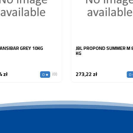
SANSIBAR GREY 10KG
JBL PROPOND SUMMER M 8
KG
4 zł
273,22 zł
Cena
Cena
(0)
0
0