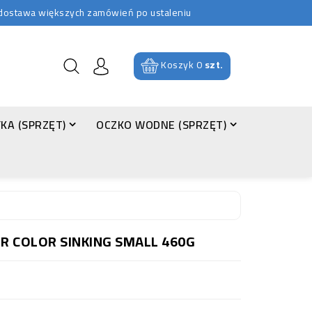
b dostawa większych zamówień po ustaleniu
Koszyk
0
szt.
KA (SPRZĘT)
OCZKO WODNE (SPRZĘT)
ER COLOR SINKING SMALL 460G