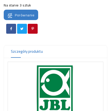
OCZKO
Na stanie
3 sztuk
WODNE
(SPRZĘT)
Porównanie
KONTAKT
Z
NAMI
Szczegóły produktu