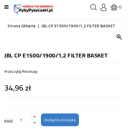
KATEGORIA
0
STRONA
Strona Główna
JBL CP E1500/1900/1,2 FILTER BASKET
GŁÓWNA

RYBY
AKWARIOWE
JBL CP E1500/1900/1,2 FILTER BASKET
RYBY
Przeczytaj Recenzję
DO
OCZKA
34,96 zł
WODNEGO
I
STAWU
AKWARYSTYKA
(SPRZĘT)
Dodaj Do Koszyka
Ilość