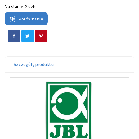
OCZKO
Na stanie
2 sztuk
WODNE
(SPRZĘT)
Porównanie
KONTAKT
Z
NAMI
Szczegóły produktu