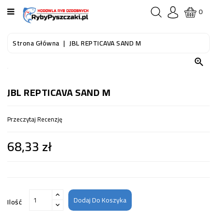
KATEGORIA
0
STRONA
Strona Główna
JBL REPTICAVA SAND M
GŁÓWNA

RYBY
AKWARIOWE
JBL REPTICAVA SAND M
RYBY
Przeczytaj Recenzję
DO
OCZKA
68,33 zł
WODNEGO
I
STAWU
AKWARYSTYKA
(SPRZĘT)
Dodaj Do Koszyka
Ilość