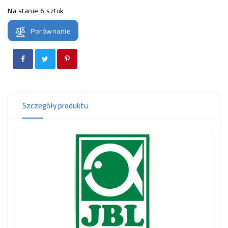
OCZKO
Na stanie
6 sztuk
WODNE
(SPRZĘT)
Porównanie
KONTAKT
Z
NAMI
Szczegóły produktu