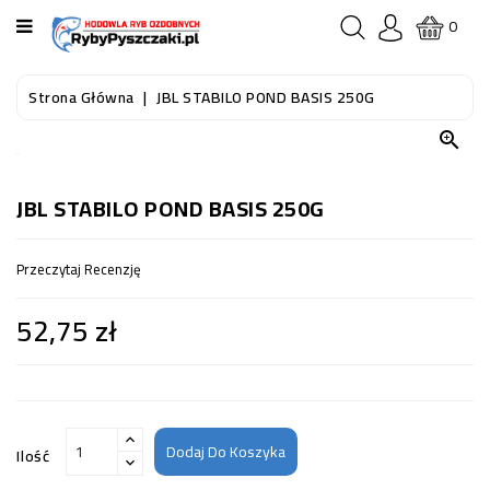
KATEGORIA
0
STRONA
Strona Główna
JBL STABILO POND BASIS 250G
GŁÓWNA

RYBY
AKWARIOWE
JBL STABILO POND BASIS 250G
RYBY
Przeczytaj Recenzję
DO
OCZKA
52,75 zł
WODNEGO
I
STAWU
AKWARYSTYKA
(SPRZĘT)
Dodaj Do Koszyka
Ilość