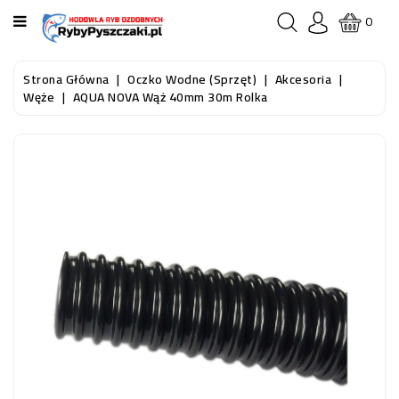
KATEGORIA
0
STRONA
Strona Główna
Oczko Wodne (sprzęt)
Akcesoria
GŁÓWNA
Węże
AQUA NOVA Wąż 40mm 30m Rolka
RYBY
AKWARIOWE
RYBY
DO
OCZKA
WODNEGO
I
STAWU
AKWARYSTYKA
(SPRZĘT)