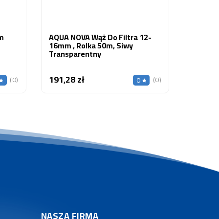
m
AQUA NOVA Wąż Do Filtra 12-
16mm , Rolka 50m, Siwy
Transparentny
191,28 zł
Cena
(0)
(0)
0
NASZA FIRMA