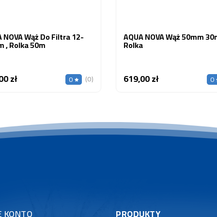
 NOVA Wąż Do Filtra 12-
AQUA NOVA Wąż 50mm 30
 , Rolka 50m
Rolka
00 zł
619,00 zł
Cena
Cena
(0)
0
0
E KONTO
PRODUKTY