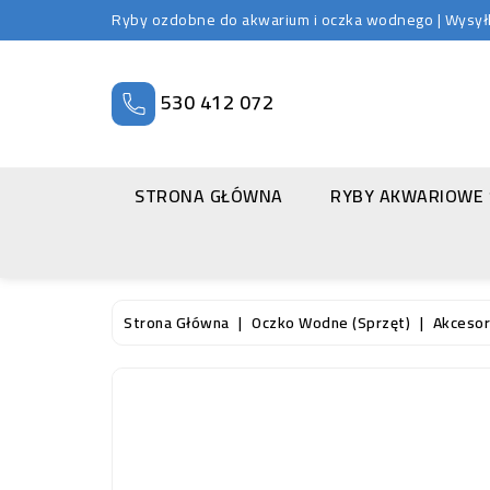
Ryby ozdobne do akwarium i oczka wodnego | Wysyłka
530 412 072
STRONA GŁÓWNA
RYBY AKWARIOWE
Strona Główna
Oczko Wodne (sprzęt)
Akcesor