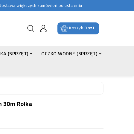
b dostawa większych zamówień po ustaleniu
Koszyk
0
szt.
KA (SPRZĘT)
OCZKO WODNE (SPRZĘT)
 30m Rolka