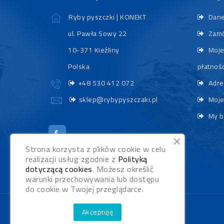
Ryby pyszczki | KONEKT
Dane
ul. Pawła Sowy 22
Zamó
10-371 Kieźliny
Moje
Polska
płatnośc
+48 530 412 072
Adre
sklep@rybypyszczaki.pl
Moje
My b
Strona korzysta z plików cookie w celu
realizacji usług zgodnie z
Polityką
dotyczącą cookies
. Możesz określić
warunki przechowywania lub dostępu
do cookie w Twojej przeglądarce.
Akceptuję