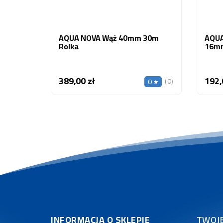
AQUA NOVA Wąż 40mm 30m
AQUA
Rolka
16mm
389,00 zł
192,
Cena
(0)
0
INFORMACJA O SKLEPIE
TWOJ