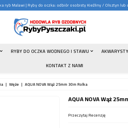
 ryb Malawi | Ryby do oczka: odbiór osobisty Kieźliny / Olsztyn lu
RYBY DO OCZKA WODNEGO I STAWU
AKWARYSTY
ZŁOTA ORFA (LEUCISCUS IDUS VAR. ORFUS)
KONTAKT Z NAMI
ia
Węże
AQUA NOVA Wąż 25mm 30m Rolka
AQUA NOVA Wąż 25mm
Przeczytaj Recenzję