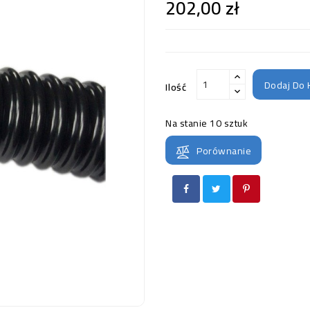
202,00 zł
Dodaj Do 
Ilość
Na stanie
10 sztuk
Porównanie