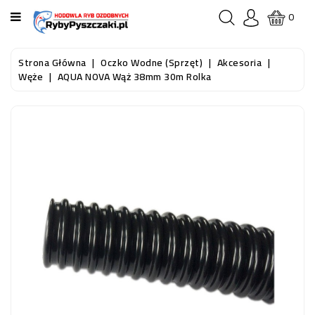
KATEGORIA
0
STRONA
Strona Główna
Oczko Wodne (sprzęt)
Akcesoria
GŁÓWNA
Węże
AQUA NOVA Wąż 38mm 30m Rolka
RYBY
AKWARIOWE
RYBY
DO
OCZKA
WODNEGO
I
STAWU
AKWARYSTYKA
(SPRZĘT)