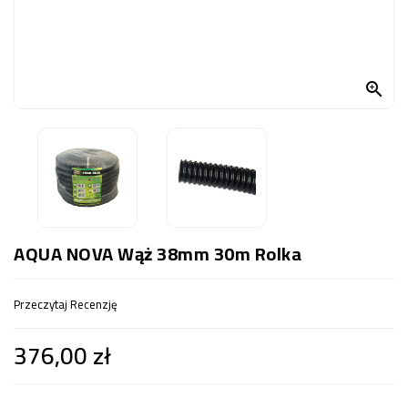
OCZKO
WODNE
(SPRZĘT)

KONTAKT
Z
NAMI
AQUA NOVA Wąż 38mm 30m Rolka
Przeczytaj Recenzję
376,00 zł