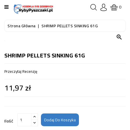
KATEGORIA
0
STRONA
Strona Główna
SHRIMP PELLETS SINKING 61G
GŁÓWNA

RYBY
AKWARIOWE
SHRIMP PELLETS SINKING 61G
RYBY
Przeczytaj Recenzję
DO
OCZKA
11,97 zł
WODNEGO
I
STAWU
AKWARYSTYKA
(SPRZĘT)
Dodaj Do Koszyka
Ilość