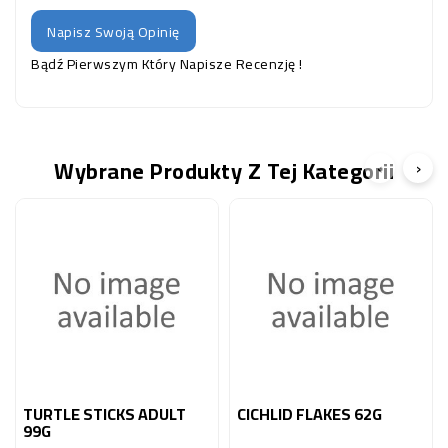
Napisz Swoją Opinię
Bądź Pierwszym Który Napisze Recenzję !
Wybrane Produkty Z Tej Kategorii
‹
›
TURTLE STICKS ADULT
CICHLID FLAKES 62G
99G