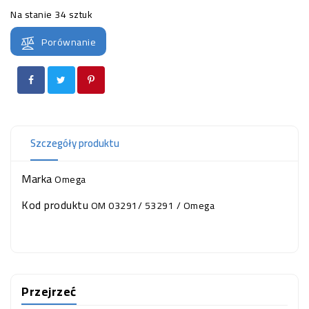
OCZKO
Na stanie
34 sztuk
WODNE
(SPRZĘT)
Porównanie
KONTAKT
Z
NAMI
Szczegóły produktu
Marka
Omega
Kod produktu
OM 03291/ 53291 / Omega
Przejrzeć