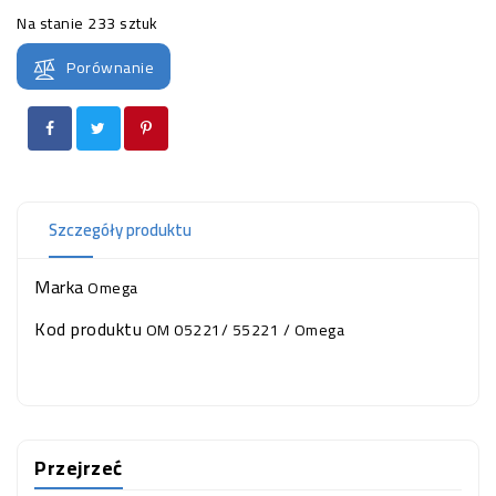
OCZKO
Na stanie
233 sztuk
WODNE
(SPRZĘT)
Porównanie
KONTAKT
Z
NAMI
Szczegóły produktu
Marka
Omega
Kod produktu
OM 05221/ 55221 / Omega
Przejrzeć