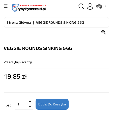
KATEGORIA
0
STRONA
Strona Główna
VEGGIE ROUNDS SINKING 56G
GŁÓWNA

RYBY
AKWARIOWE
VEGGIE ROUNDS SINKING 56G
RYBY
Przeczytaj Recenzję
DO
OCZKA
19,85 zł
WODNEGO
I
STAWU
AKWARYSTYKA
(SPRZĘT)
Dodaj Do Koszyka
Ilość