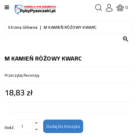
KATEGORIA
0
STRONA
Strona Główna
M KAMIEŃ RÓŻOWY KWARC
GŁÓWNA

RYBY
AKWARIOWE
M KAMIEŃ RÓŻOWY KWARC
RYBY
Przeczytaj Recenzję
DO
OCZKA
18,83 zł
WODNEGO
I
STAWU
AKWARYSTYKA
(SPRZĘT)
Dodaj Do Koszyka
Ilość