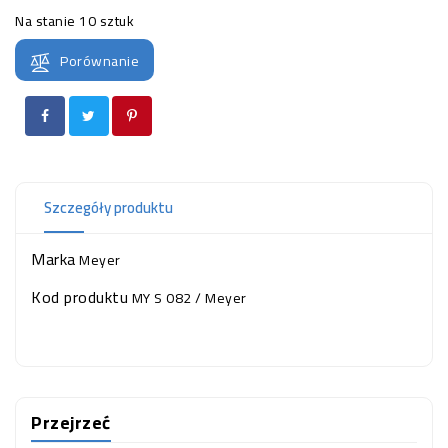
OCZKO
Na stanie
10 sztuk
WODNE
(SPRZĘT)
Porównanie
KONTAKT
Z
NAMI
Szczegóły produktu
Marka
Meyer
Kod produktu
MY S 082 / Meyer
Przejrzeć